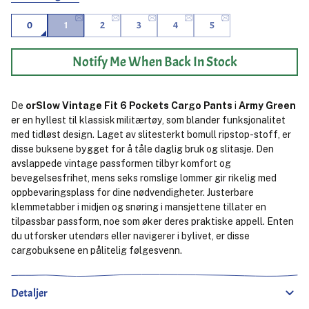
0
1
2
3
4
5
Notify Me When Back In Stock
De
orSlow Vintage Fit 6 Pockets Cargo Pants
i
Army Green
er en hyllest til klassisk militærtøy, som blander funksjonalitet
med tidløst design. Laget av slitesterkt bomull ripstop-stoff, er
disse buksene bygget for å tåle daglig bruk og slitasje. Den
avslappede vintage passformen tilbyr komfort og
bevegelsesfrihet, mens seks romslige lommer gir rikelig med
oppbevaringsplass for dine nødvendigheter. Justerbare
klemmetabber i midjen og snøring i mansjettene tillater en
tilpassbar passform, noe som øker deres praktiske appell. Enten
du utforsker utendørs eller navigerer i bylivet, er disse
cargobuksene en pålitelig følgesvenn.
Detaljer