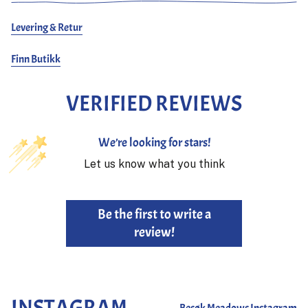
Levering & Retur
Finn Butikk
VERIFIED REVIEWS
We’re looking for stars!
Let us know what you think
Be the first to write a
review!
INSTAGRAM
Besøk Meadows Instagram