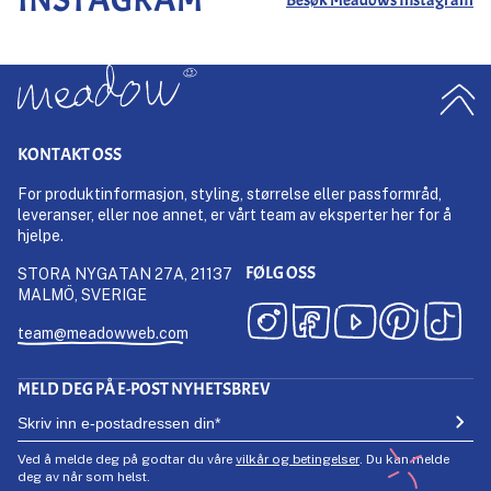
KONTAKT OSS
For produktinformasjon, styling, størrelse eller passformråd,
leveranser, eller noe annet, er vårt team av eksperter her for å
hjelpe.
FØLG OSS
STORA NYGATAN 27A, 21137
MALMÖ, SVERIGE
team@meadowweb.com
MELD DEG PÅ E-POST NYHETSBREV
Ved å melde deg på godtar du våre
vilkår og betingelser
. Du kan melde
deg av når som helst.