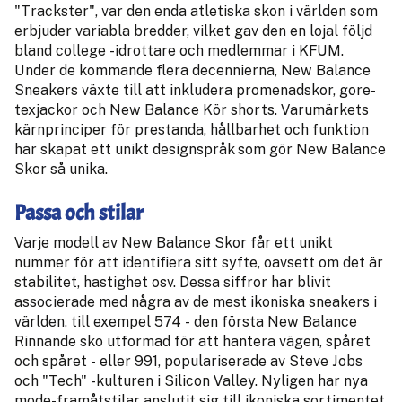
"Trackster", var den enda atletiska skon i världen som
erbjuder variabla bredder, vilket gav den en lojal följd
bland college -idrottare och medlemmar i KFUM.
Under de kommande flera decennierna, New Balance
Sneakers växte till att inkludera promenadskor, gore-
texjackor och New Balance Kör shorts. Varumärkets
kärnprinciper för prestanda, hållbarhet och funktion
har skapat ett unikt designspråk som gör New Balance
Skor så unika.
Passa och stilar
Varje modell av New Balance Skor får ett unikt
nummer för att identifiera sitt syfte, oavsett om det är
stabilitet, hastighet osv. Dessa siffror har blivit
associerade med några av de mest ikoniska sneakers i
världen, till exempel 574 - den första New Balance
Rinnande sko utformad för att hantera vägen, spåret
och spåret - eller 991, populariserade av Steve Jobs
och "Tech" -kulturen i Silicon Valley. Nyligen har nya
mode-framåtstilar anslutit sig till ikoniska sortimentet