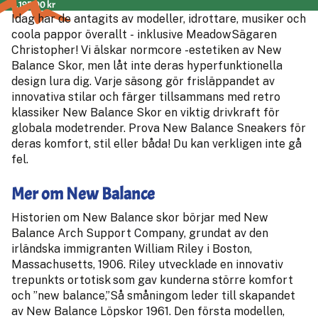
3,195.00 kr
Idag har de antagits av modeller, idrottare, musiker och
coola pappor överallt - inklusive MeadowSägaren
Christopher! Vi älskar normcore -estetiken av New
Balance Skor, men låt inte deras hyperfunktionella
design lura dig. Varje säsong gör frisläppandet av
innovativa stilar och färger tillsammans med retro
klassiker New Balance Skor en viktig drivkraft för
globala modetrender. Prova New Balance Sneakers för
deras komfort, stil eller båda! Du kan verkligen inte gå
fel.
Mer om New Balance
Historien om New Balance skor börjar med New
Balance Arch Support Company, grundat av den
irländska immigranten William Riley i Boston,
Massachusetts, 1906. Riley utvecklade en innovativ
trepunkts ortotisk som gav kunderna större komfort
och ”new balance,”Så småningom leder till skapandet
av New Balance Löpskor 1961. Den första modellen,