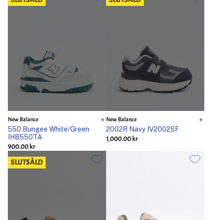
New Balance
New Balance
550 Bungee White/Green
2002R Navy IV2002SF
IHB550TA
1,000.00 kr
900.00 kr
SLUTSÅLD