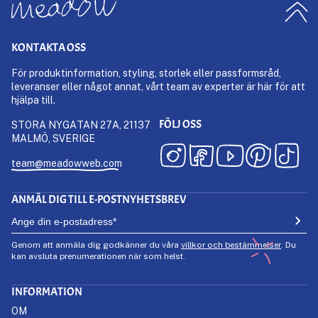
KONTAKTA OSS
För produktinformation, styling, storlek eller passformsråd,
leveranser eller något annat, vårt team av experter är här för att
hjälpa till.
FÖLJ OSS
STORA NYGATAN 27A, 21137
MALMÖ, SVERIGE
team@meadowweb.com
ANMÄL DIG TILL E-POSTNYHETSBREV
Genom att anmäla dig godkänner du våra
villkor och bestämmelser
. Du
kan avsluta prenumerationen när som helst.
INFORMATION
OM