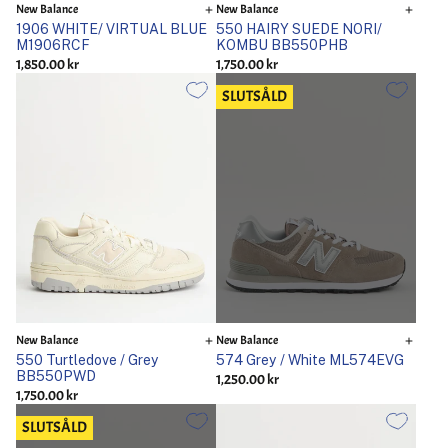
New Balance
New Balance
1906 WHITE/ VIRTUAL BLUE
550 HAIRY SUEDE NORI/
M1906RCF
KOMBU BB550PHB
1,850.00 kr
1,750.00 kr
SLUTSÅLD
New Balance
New Balance
550 Turtledove / Grey
574 Grey / White ML574EVG
BB550PWD
1,250.00 kr
1,750.00 kr
SLUTSÅLD