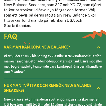
New Balance Sneakers, som 327 och XC-72, som djärvt
tolkar retroskor i djärva nya färger och former. Välj
som ett bevis på deras stolta arv New Balance Skor
tillverkas fortfarande på fabriker i USA och
Storbritannien.
FAQ
VAR MAN KAN KÖPA NEW BALANCE?
Vi erbjuder en unik blandning av klassikern New Balance Stilar för
män och säsongsbetonade modeuppdateringar, inklusive modeller
med begränsad utgåva som du bara kan köpa från specialhandlare
som Meadow!
HUR MAN TVÄTTAR OCH RENGÖR NEW BALANCE
SNEAKERS?
New Balance rekommenderar spotrengöring av sina skor med en
lätt borste och milt tvättmedel. Låt dem lufttorka noggrant när de