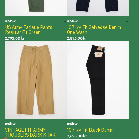
orSlow
orSlow
US Army Fatigue Pants
107 Ivy Fit Selvedge Denim
Regular Fit Green
One Wash
2,795.00 kr
2,895.00 kr
orSlow
orSlow
VINTAGE FIT ARMY
107 Ivy Fit Black Denim
TROUSERS DARK KHAKI
2,695.00 kr