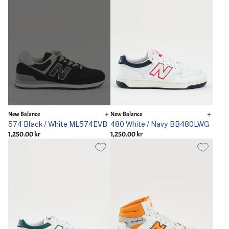
New Balance
New Balance
574 Black / White ML574EVB
480 White / Navy BB480LWG
1,250.00 kr
1,250.00 kr