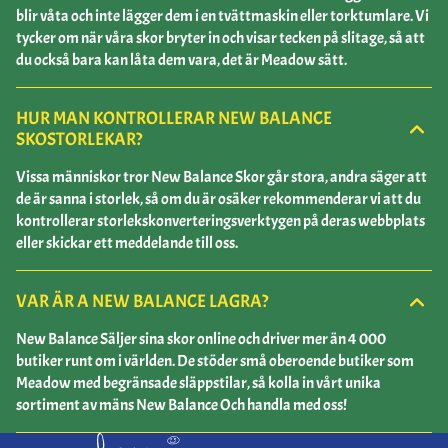
blir våta och inte lägger dem i en tvättmaskin eller torktumlare. Vi
tycker om när våra skor bryter in och visar tecken på slitage, så att
du också bara kan låta dem vara, det är Meadow sätt.
HUR MAN KONTROLLERAR NEW BALANCE
SKOSTORLEKAR?
Vissa människor tror New Balance Skor går stora, andra säger att
de är sanna i storlek, så om du är osäker rekommenderar vi att du
kontrollerar storlekskonverteringsverktygen på deras webbplats
eller skickar ett meddelande till oss.
VAR ÄR A NEW BALANCE LAGRA?
New Balance Säljer sina skor online och driver mer än 4 000
butiker runt om i världen. De stöder små oberoende butiker som
Meadow med begränsade släppstilar, så kolla in vårt unika
sortiment av mäns New Balance Och handla med oss!