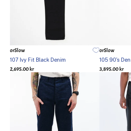
orSlow
orSlow
0
1
2
3
4
5
0
1
107 Ivy Fit Black Denim
105 90's De
2,695.00 kr
3,895.00 kr