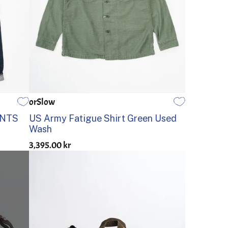
orSlow
1
2
3
4
5
ANTS
US Army Fatigue Shirt Green Used
Wash
3,395.00 kr