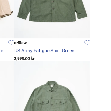
orSlow
1
2
3
4
5
ge
US Army Fatigue Shirt Green
2,995.00 kr