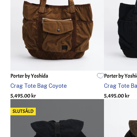
Porter by Yoshida
Porter by Yosh
EN STORLEK
EN STORLEK
Crag Tote Bag Coyote
Crag Tote B
5,495.00 kr
5,495.00 kr
SLUTSÅLD