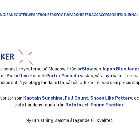
ING
JEANS
OUTERWEAR
TROUSERS
FOOTWEAR
SHIRTS
BAGS
ACCESSORIES
JOURNAL
AKER
e senaste nyheterna på Meadow. Från
orSlow
och
Japan Blue Jean
kor,
Astorflex
skor och
Porter Yoshida
väskor, våra nya saker förena
tidlös stil. Nya plagg landar ofta, så håll utkik efter vad som precis slä
voriter som
Kaptain Sunshine
,
Full Count
,
Shoes Like Pottery
, o
sista handens touch från
Rototo
och
Found Feather
.
Ny utrustning, samma åtagande till kvalitet.