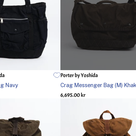
ida
Porter by Yoshida
EN STORLEK
ag Navy
Crag Messenger Bag (M) Khak
6,695.00 kr