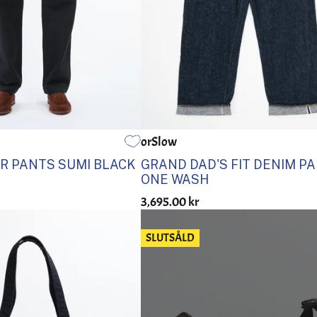
orSlow
3
4
5
1
2
3
4
5
R PANTS SUMI BLACK
GRAND DAD'S FIT DENIM P
ONE WASH
3,695.00 kr
SLUTSÅLD