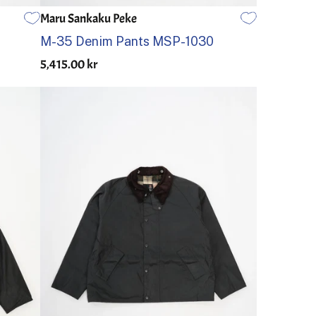
Maru Sankaku Peke
30
31
32
33
34
36
M-35 Denim Pants MSP-1030
5,415.00 kr