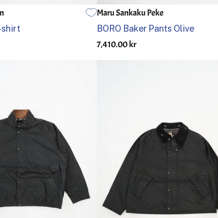
an
Maru Sankaku Peke
L
XL
2XL
30
32
34
36
-shirt
BORO Baker Pants Olive
7,410.00 kr