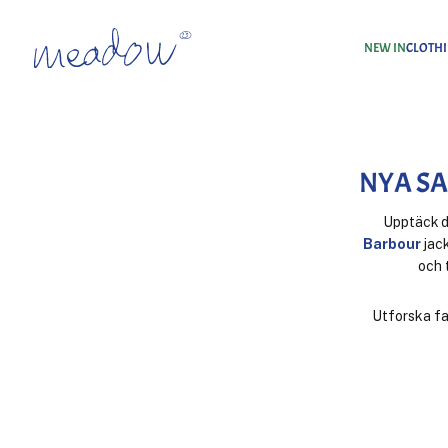
NEW IN
CLOTH
Home
Nya Saker
NYA S
Upptäck d
Barbour
jac
och 
Utforska fa