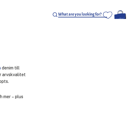
s
denim till
r arvskvalitet
ppts.
ch mer – plus