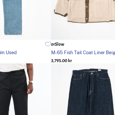
orSlow
2
3
4
5
1
2
3
4
nim Used
M-65 Fish Tail Coat Liner Bei
3,795.00 kr