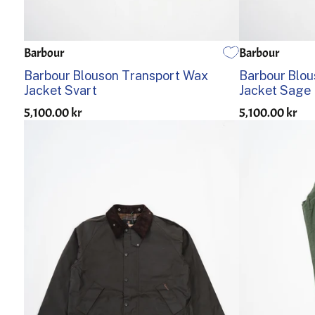
Barbour
Barbour
36
38
40
42
44
36
38
Barbour Blouson Transport Wax
Barbour Blo
Jacket Svart
Jacket Sage
5,100.00 kr
5,100.00 kr