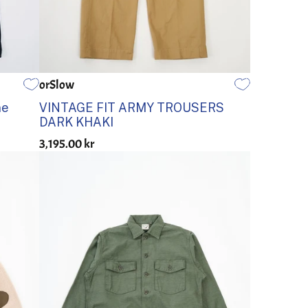
orSlow
0
1
2
3
4
5
ne
VINTAGE FIT ARMY TROUSERS
DARK KHAKI
3,195.00 kr