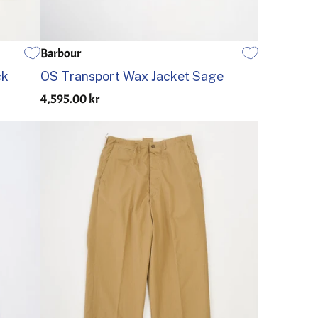
Barbour
34
36
38
40
42
44
ck
OS Transport Wax Jacket Sage
4,595.00 kr