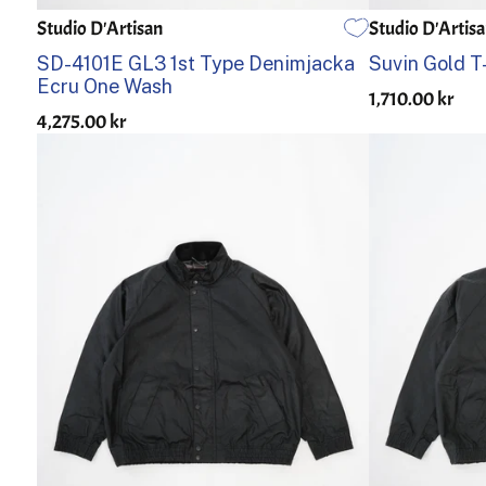
Studio D'Artisan
Studio D'Artis
40
42
44
46
S
M
SD-4101E GL3 1st Type Denimjacka
Suvin Gold T
Ecru One Wash
1,710.00 kr
4,275.00 kr