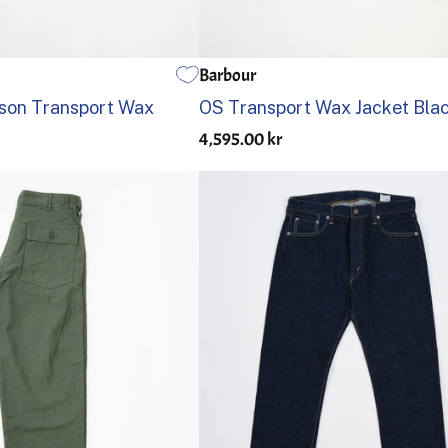
Barbour
40
42
44
34
36
38
40
42
44
uson Transport Wax
OS Transport Wax Jacket Bla
4,595.00 kr