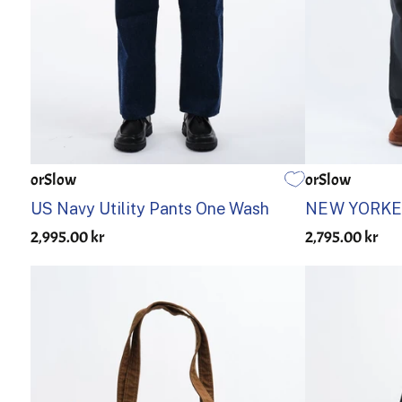
orSlow
orSlow
0
1
2
3
4
5
1
2
US Navy Utility Pants One Wash
NEW YORKE
2,995.00 kr
2,795.00 kr