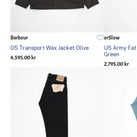
Barbour
orSlow
34
36
38
40
42
44
0
1
OS Transport Wax Jacket Olive
US Army Fati
Green
4,595.00 kr
2,795.00 kr