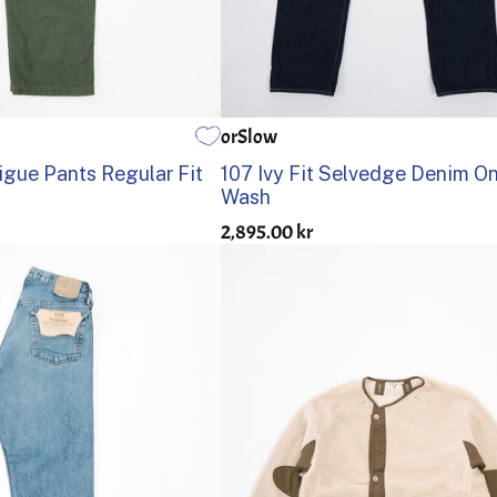
orSlow
2
3
4
5
0
1
2
3
4
5
gue Pants Regular Fit
107 Ivy Fit Selvedge Denim O
Wash
2,895.00 kr