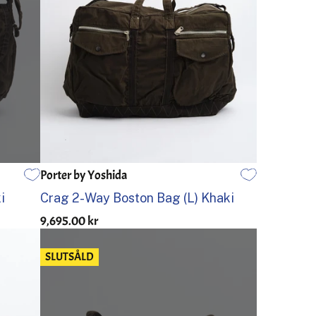
Porter by Yoshida
EN STORLEK
i
Crag 2-Way Boston Bag (L) Khaki
9,695.00 kr
SLUTSÅLD