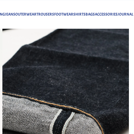
ING
JEANS
OUTERWEAR
TROUSERS
FOOTWEAR
SHIRTS
BAGS
ACCESSORIES
JOURNAL