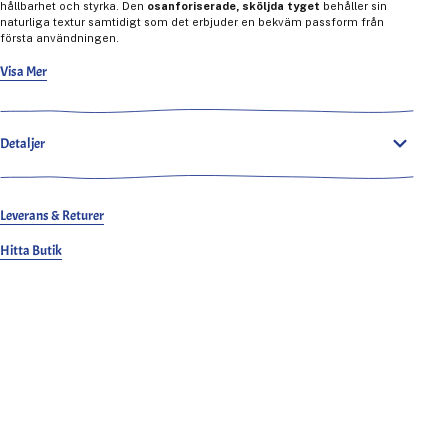
hållbarhet och styrka. Den
osanforiserade, sköljda tyget
behåller sin
naturliga textur samtidigt som det erbjuder en bekväm passform från
första användningen.
Färgade med
100% ren indigo
med en
traditionell repfärgningsteknik
,
Visa Mer
utvecklar dessa jeans unika, högkontrastfader över tiden. Tyget är vävt på
en
1950-tals Sakamoto-skyttelvävstol
med en
vävmetod med låg
spänning
, vilket resulterar i en texturerad, handvävd estetik som förbättras
med användning.
Detaljer
Signaturdetaljer inkluderar
OMOTOs blågröna “MIMI”-selvedge
, en
specialdesignad fårskinnslapp
och
dolda nitar
för extra hållbarhet. En
fiskbensmönstrad fickpåse med en tvättnotering
förhöjer de här
jeansens vintagekaraktär.
Leverans & Returer
Hitta Butik