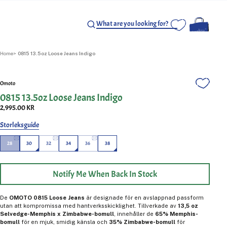
Home
0815 13.5oz Loose Jeans Indigo
Omoto
0815 13.5oz Loose Jeans Indigo
2,995.00 KR
Storleksguide
28
30
32
34
36
38
Notify Me When Back In Stock
De
OMOTO 0815 Loose Jeans
är designade för en avslappnad passform
utan att kompromissa med hantverksskicklighet. Tillverkade av
13,5 oz
Selvedge-Memphis x Zimbabwe-bomull
, innehåller de
65% Memphis-
bomull
för en mjuk, smidig känsla och
35% Zimbabwe-bomull
för