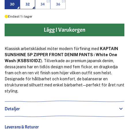
30
32
34
36
Endast
1
i lager
Lägg I Varukorgen
Klassisk arbetsklädsel möter modern förfining med
KAPTAIN
SUNSHINE 5P ZIPPER FRONT DENIM PANTS
i
White One
Wash
(
KSBS101DZ
). Tillverkade av premium japansk denim,
dessa jeans har en tidlös design med fem fickor, en dragkedja
fram och en ren vit finish som höjer vilken outfit som helst.
Designade för hållbarhet och komfort, de balanserar en
strukturerad silhuett med enkel bärbarhet—perfekt för året runt
styling.
Detaljer
Leverans & Returer