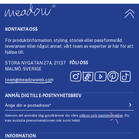
KONTAKTA OSS
För produktinformation, styling, storlek eller passformsråd,
leveranser eller något annat, vårt team av experter är här för att
hjälpa till.
FÖLJ OSS
STORA NYGATAN 27A, 21137
MALMÖ, SVERIGE
team@meadowweb.com
ANMÄL DIG TILL E-POSTNYHETSBREV
Genom att anmäla dig godkänner du våra
villkor och bestämmelser
. Du
kan avsluta prenumerationen när som helst.
INFORMATION