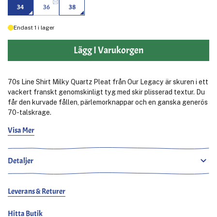
34
36
38
Endast
1
i lager
Lägg I Varukorgen
70s Line Shirt Milky Quartz Pleat från Our Legacy är skuren i ett
vackert franskt genomskinligt tyg med skir plisserad textur. Du
får den kurvade fållen, pärlemorknappar och en ganska generös
70-talskrage.
Visa Mer
Celeste är 170 cm lång, normalbyggd och bär storlek 38.
Matilda är 165 cm lång, smal och bär storlek 36.
Detaljer
Leverans & Returer
Hitta Butik