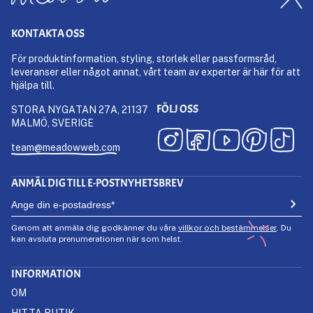
KONTAKTA OSS
För produktinformation, styling, storlek eller passformsråd,
leveranser eller något annat, vårt team av experter är här för att
hjälpa till.
FÖLJ OSS
STORA NYGATAN 27A, 21137
MALMÖ, SVERIGE
team@meadowweb.com
ANMÄL DIG TILL E-POSTNYHETSBREV
Genom att anmäla dig godkänner du våra
villkor och bestämmelser
. Du
kan avsluta prenumerationen när som helst.
INFORMATION
OM
HITTA BUTIK