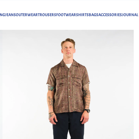
ING
JEANS
OUTERWEAR
TROUSERS
FOOTWEAR
SHIRTS
BAGS
ACCESSORIES
JOURNAL