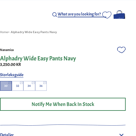
Home
Alphadry Wide Easy Pants Navy
Nanamica
Alphadry Wide Easy Pants Navy
3,250.00 KR
Storleksguide
30
32
34
36
Notify Me When Back In Stock
Upplev både komfort och funktionalitet med ALPHADRY Wide
Easy Pants, i marinblått av Nanamica. Dessa byxor erbjuder en
avsmalnande silhuett som säkerställer både rörelsefrihet och en
stilfull look. Tillverkade med ALPHADRY®-teknologi utmärker
Detaljer