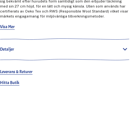
sig bekvämt efter huvudets form samtidigt som den erbjuder täckning
med sin 27 cm höjd, för en lätt och mysig känsla. Ullen som används har
certifierats av Oeko Tex och RWS (Responsible Wool Standard) vilket visar
märkets engagemang för miljövänliga tillverkningsmetoder.
Idealisk för temperaturer är Ara Bonnets stadiga men mjuka stickning
Visa Mer
utmärkt för dagligt bruk och tillåter andningsförmåga för att undvika att bli
för varm.
Detaljer
Leverans & Returer
Hitta Butik