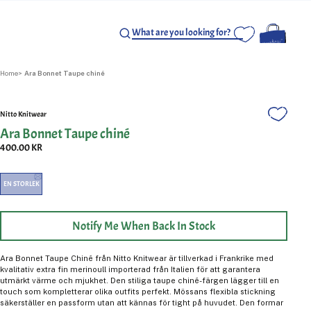
Home
Ara Bonnet Taupe chiné
Nitto Knitwear
Ara Bonnet Taupe chiné
400.00 KR
EN STORLEK
Notify Me When Back In Stock
Ara Bonnet Taupe Chiné från Nitto Knitwear är tillverkad i Frankrike med
kvalitativ extra fin merinoull importerad från Italien för att garantera
utmärkt värme och mjukhet. Den stiliga taupe chiné-färgen lägger till en
touch som kompletterar olika outfits perfekt. Mössans flexibla stickning
säkerställer en passform utan att kännas för tight på huvudet. Den formar