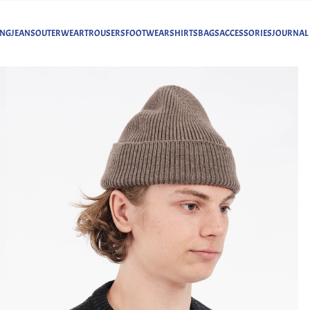
ING
JEANS
OUTERWEAR
TROUSERS
FOOTWEAR
SHIRTS
BAGS
ACCESSORIES
JOURNAL