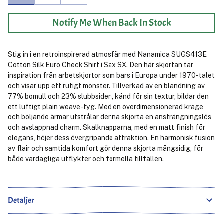
Notify Me When Back In Stock
Stig in i en retroinspirerad atmosfär med Nanamica SUGS413E
Cotton Silk Euro Check Shirt i Sax SX. Den här skjortan tar
inspiration från arbetskjortor som bars i Europa under 1970-talet
och visar upp ett rutigt mönster. Tillverkad av en blandning av
77% bomull och 23% slubbsiden, känd för sin textur, bildar den
ett luftigt plain weave-tyg. Med en överdimensionerad krage
och böljande ärmar utstrålar denna skjorta en ansträngningslös
och avslappnad charm. Skalknapparna, med en matt finish för
elegans, höjer dess övergripande attraktion. En harmonisk fusion
av flair och samtida komfort gör denna skjorta mångsidig, för
både vardagliga utflykter och formella tillfällen.
Detaljer