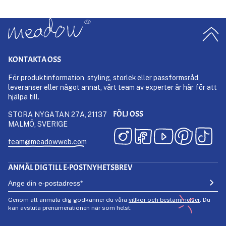
KONTAKTA OSS
För produktinformation, styling, storlek eller passformsråd,
leveranser eller något annat, vårt team av experter är här för att
hjälpa till.
FÖLJ OSS
STORA NYGATAN 27A, 21137
MALMÖ, SVERIGE
team@meadowweb.com
ANMÄL DIG TILL E-POSTNYHETSBREV
Genom att anmäla dig godkänner du våra
villkor och bestämmelser
. Du
kan avsluta prenumerationen när som helst.