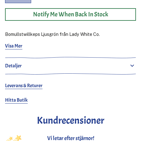
Notify Me When Back In Stock
Bomullstwillkeps Ljusgrön från Lady White Co.
Visa Mer
Basebollkeps i slitstark japansk bomullstwill med justerbart
band. En storlek. Tillverkad i USA.
Detaljer
Leverans & Returer
Hitta Butik
Kundrecensioner
Vi letar efter stjärnor!