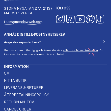
FÖLJ OSS
STORA NYGATAN 27A, 21137
MALMÖ, SVERIGE
team@meadowweb.com
ANMÄL DIG TILL E-POSTNYHETSBREV
Genom att anmäla dig godkänner du våra
villkor och bestämmelser
. Du
kan avsluta prenumerationen när som helst.
INFORMATION
OM
HITTA BUTIK
LEVERANS & RETURER
ÅTERBETALNINGSPOLICY
RETURN AN ITEM
CANCEL ORDER