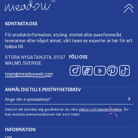
KONTAKTA OSS
För produktinformation, styling, storlek eller passformsråd,
leveranser eller något annat, vårt team av experter är här för att
hjälpa till.
FÖLJ OSS
STORA NYGATAN 27A, 21137
MALMÖ, SVERIGE
team@meadowweb.com
ANMÄL DIG TILL E-POSTNYHETSBREV
Genom att anmäla dig godkänner du våra
villkor och bestämmelser
. Du
kan avsluta prenumerationen när som helst.
INFORMATION
OM