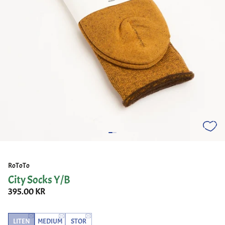
RoToTo
City Socks Y/B
395.00 KR
LITEN
MEDIUM
STOR