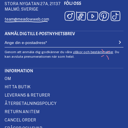
FÖLJ OSS
STORA NYGATAN 27A, 21137
MALMÖ, SVERIGE
team@meadowweb.com
ANMÄL DIG TILL E-POSTNYHETSBREV
Genom att anmäla dig godkänner du våra
villkor och bestämmelser
. Du
kan avsluta prenumerationen när som helst.
INFORMATION
OM
HITTA BUTIK
LEVERANS & RETURER
ÅTERBETALNINGSPOLICY
RETURN AN ITEM
CANCEL ORDER