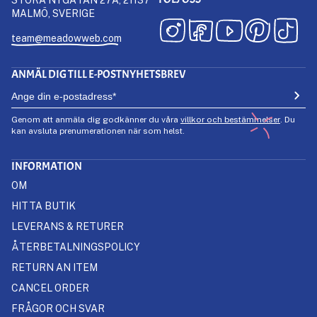
MALMÖ, SVERIGE
team@meadowweb.com
ANMÄL DIG TILL E-POSTNYHETSBREV
Genom att anmäla dig godkänner du våra
villkor och bestämmelser
. Du
kan avsluta prenumerationen när som helst.
INFORMATION
OM
HITTA BUTIK
LEVERANS & RETURER
ÅTERBETALNINGSPOLICY
RETURN AN ITEM
CANCEL ORDER
FRÅGOR OCH SVAR