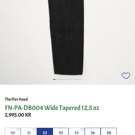
The Flat Head
FN-PA-DB004 Wide Tapered 12,5 oz
2,995.00 KR
30
31
32
33
34
36
38