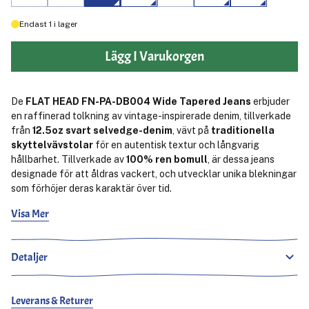
Endast
1
i lager
Lägg I Varukorgen
De
FLAT HEAD FN-PA-DB004 Wide Tapered Jeans
erbjuder
en raffinerad tolkning av vintage-inspirerade denim, tillverkade
från
12.5oz svart selvedge-denim
, vävt på
traditionella
skyttelvävstolar
för en autentisk textur och långvarig
hållbarhet. Tillverkade av
100% ren bomull
, är dessa jeans
designade för att åldras vackert, och utvecklar unika blekningar
som förhöjer deras karaktär över tid.
Visa Mer
Designade med en
hög midja och en bred passform genom
låren som avsmalnar mot ankeln
, ger FN-PA-DB004
extra
utrymme för rörelse samtidigt som de behåller ett
Detaljer
snyggt, strukturerat utseende
. Den
stålknappta gylfen
,
originala kopparlegeringsnitar
, och
kopparpläterade stål
dolda nitar
förstärker hållbarheten, medan
läderlappen av
Leverans & Returer
kohud
tillför en raffinerad touch.