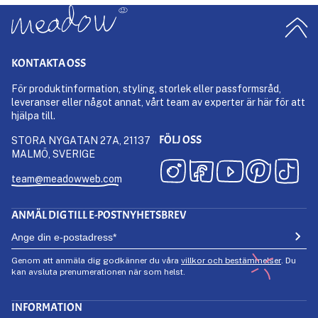
KONTAKTA OSS
För produktinformation, styling, storlek eller passformsråd,
leveranser eller något annat, vårt team av experter är här för att
hjälpa till.
FÖLJ OSS
STORA NYGATAN 27A, 21137
MALMÖ, SVERIGE
team@meadowweb.com
ANMÄL DIG TILL E-POSTNYHETSBREV
Genom att anmäla dig godkänner du våra
villkor och bestämmelser
. Du
kan avsluta prenumerationen när som helst.
INFORMATION