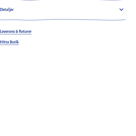
utmärkt töjbarhet och rörelsefrihet. Tillverkade av bomullstyg i
fiskbenskypert har dessa byxor genomgått en behandling för att
Detaljer
säkerställa en mjuk känsla. Oavsett om det är sommar eller vinter är dessa
byxor lämpliga, för året runt användning. I en grå färg kommer dessa
unisexbyxor att förbli ditt pålitliga val under många år framöver.
Leverans & Returer
Hitta Butik