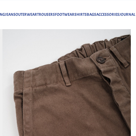
ING
JEANS
OUTERWEAR
TROUSERS
FOOTWEAR
SHIRTS
BAGS
ACCESSORIES
JOURNAL