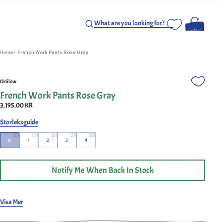
Home
French Work Pants Rose Gray
OrSlow
French Work Pants Rose Gray
3,195.00 KR
Storleksguide
0
1
2
3
4
Notify Me When Back In Stock
Förbered dig på att omdefiniera komfort och mångsidighet med de
Visa Mer
franska arbetsbyxorna. Dessa byxor, inspirerade av arbetskläder från 1960-
talet är tillverkade i Japan och designade för att anpassa sig efter dina
behov. Med en midjeband och en något bred rak silhuett erbjuder de