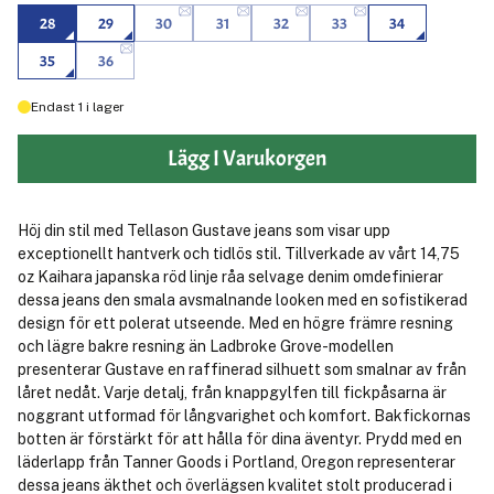
28
29
30
31
32
33
34
35
36
Endast
1
i lager
Lägg I Varukorgen
Höj din stil med Tellason Gustave jeans som visar upp
exceptionellt hantverk och tidlös stil. Tillverkade av vårt 14,75
oz Kaihara japanska röd linje råa selvage denim omdefinierar
dessa jeans den smala avsmalnande looken med en sofistikerad
design för ett polerat utseende. Med en högre främre resning
och lägre bakre resning än Ladbroke Grove-modellen
presenterar Gustave en raffinerad silhuett som smalnar av från
låret nedåt. Varje detalj, från knappgylfen till fickpåsarna är
noggrant utformad för långvarighet och komfort. Bakfickornas
botten är förstärkt för att hålla för dina äventyr. Prydd med en
läderlapp från Tanner Goods i Portland, Oregon representerar
dessa jeans äkthet och överlägsen kvalitet stolt producerad i