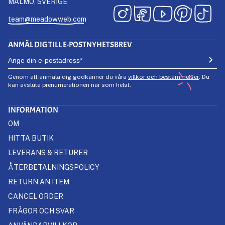
MALMÖ, SVERIGE
team@meadowweb.com
ANMÄL DIG TILL E-POSTNYHETSBREV
Genom att anmäla dig godkänner du våra
villkor och bestämmelser
. Du
kan avsluta prenumerationen när som helst.
INFORMATION
OM
HITTA BUTIK
LEVERANS & RETURER
ÅTERBETALNINGSPOLICY
RETURN AN ITEM
CANCEL ORDER
FRÅGOR OCH SVAR