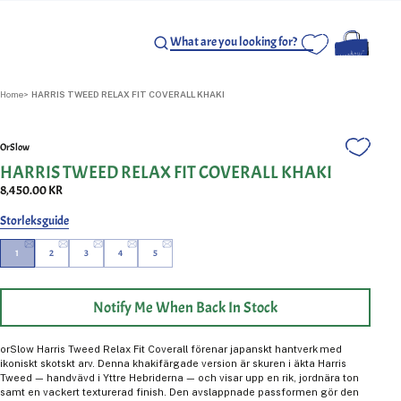
Home
HARRIS TWEED RELAX FIT COVERALL KHAKI
OrSlow
HARRIS TWEED RELAX FIT COVERALL KHAKI
8,450.00 KR
Storleksguide
1
2
3
4
5
Notify Me When Back In Stock
orSlow Harris Tweed Relax Fit Coverall förenar japanskt hantverk med
ikoniskt skotskt arv. Denna khakifärgade version är skuren i äkta Harris
Tweed — handvävd i Yttre Hebriderna — och visar upp en rik, jordnära ton
samt en vackert texturerad finish. Den avslappnade passformen gör den