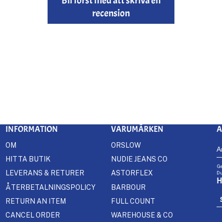
Bli först med att skriva en
recension
INFORMATION
VARUMÄRKEN
A
OM
ORSLOW
HITTA BUTIK
NUDIE JEANS CO
Ge
LEVERANS & RETURER
ASTORFLEX
Du
H
ÅTERBETALNINGSPOLICY
BARBOUR
RETURN AN ITEM
FULL COUNT
CANCEL ORDER
WAREHOUSE & CO