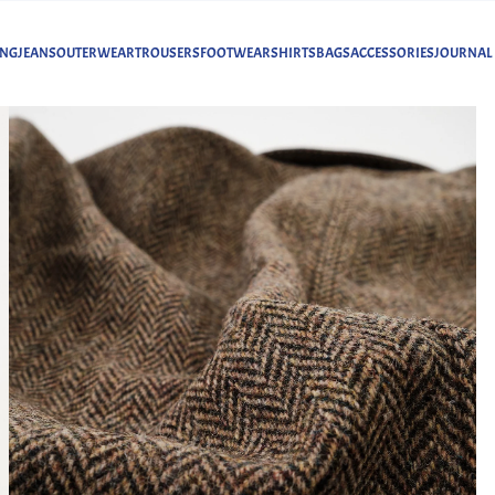
ING
JEANS
OUTERWEAR
TROUSERS
FOOTWEAR
SHIRTS
BAGS
ACCESSORIES
JOURNAL