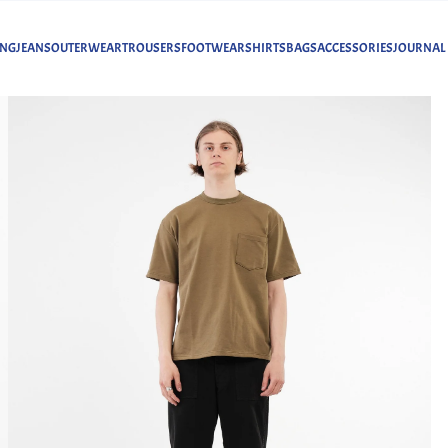
ING
JEANS
OUTERWEAR
TROUSERS
FOOTWEAR
SHIRTS
BAGS
ACCESSORIES
JOURNAL