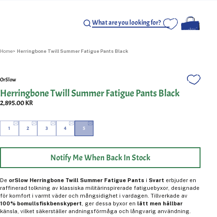
Home
Herringbone Twill Summer Fatigue Pants Black
OrSlow
Herringbone Twill Summer Fatigue Pants Black
2,895.00 KR
1
2
3
4
5
Notify Me When Back In Stock
De
orSlow Herringbone Twill Summer Fatigue Pants
i
Svart
erbjuder en
raffinerad tolkning av klassiska militärinspirerade fatiguebyxor, designade
för komfort i varmt väder och mångsidighet i vardagen. Tillverkade av
100% bomullsfiskbenskypert
, ger dessa byxor en
lätt men hållbar
känsla, vilket säkerställer andningsförmåga och långvarig användning.