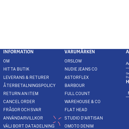
INFORMATION
VARUMÄRKEN
A
OM
ORSLOW
HITTA BUTIK
NUDIE JEANS CO
Ge
LEVERANS & RETURER
ASTORFLEX
Du
H
ÅTERBETALNINGSPOLICY
BARBOUR
RETURN AN ITEM
FULL COUNT
CANCEL ORDER
WAREHOUSE & CO
FRÅGOR OCH SVAR
FLAT HEAD
ANVÄNDARVILLKOR
STUDIO D'ARTISAN
VÄLJ BORT DATADELNING
OMOTO DENIM