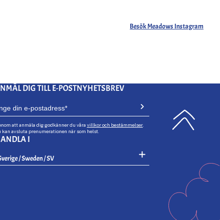
Besök Meadows Instagram
NMÄL DIG TILL E-POSTNYHETSBREV
nom att anmäla dig godkänner du våra
villkor och bestämmelser
.
 kan avsluta prenumerationen när som helst.
ANDLA I
Select Your Region:
Sverige / Sweden / SV