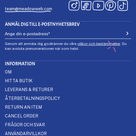
team@meadowweb.com
ANMÄL DIG TILL E-POSTNYHETSBREV
Genom att anmäla dig godkänner du våra
villkor och bestämmelser
. Du
kan avsluta prenumerationen när som helst.
INFORMATION
OM
HITTA BUTIK
LEVERANS & RETURER
ÅTERBETALNINGSPOLICY
RETURN AN ITEM
CANCEL ORDER
FRÅGOR OCH SVAR
ANVÄNDARVILLKOR