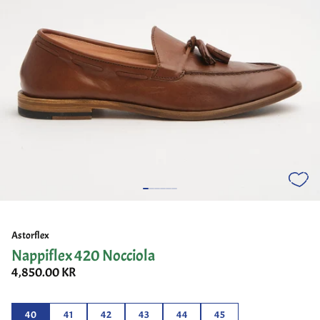
Astorflex
Nappiflex 420 Nocciola
4,850.00 KR
40
41
42
43
44
45