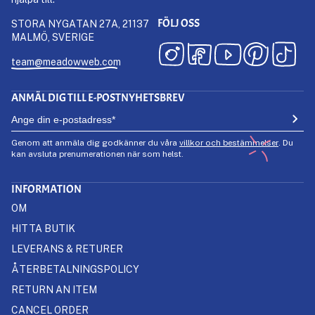
FÖLJ OSS
STORA NYGATAN 27A, 21137
MALMÖ, SVERIGE
team@meadowweb.com
ANMÄL DIG TILL E-POSTNYHETSBREV
Genom att anmäla dig godkänner du våra
villkor och bestämmelser
. Du
kan avsluta prenumerationen när som helst.
INFORMATION
OM
HITTA BUTIK
LEVERANS & RETURER
ÅTERBETALNINGSPOLICY
RETURN AN ITEM
CANCEL ORDER