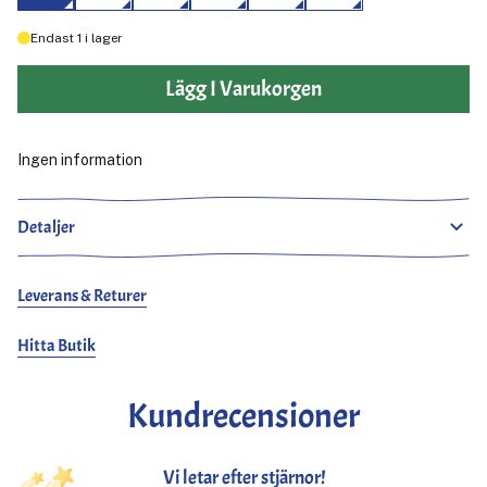
Endast
1
i lager
Lägg I Varukorgen
Ingen information
Detaljer
Leverans & Returer
Hitta Butik
Kundrecensioner
Vi letar efter stjärnor!