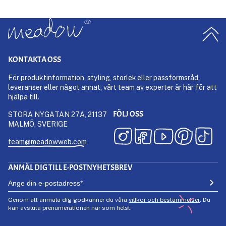
KONTAKTA OSS
För produktinformation, styling, storlek eller passformsråd,
leveranser eller något annat, vårt team av experter är här för att
hjälpa till.
FÖLJ OSS
STORA NYGATAN 27A, 21137
MALMÖ, SVERIGE
team@meadowweb.com
ANMÄL DIG TILL E-POSTNYHETSBREV
Genom att anmäla dig godkänner du våra
villkor och bestämmelser
. Du
kan avsluta prenumerationen när som helst.