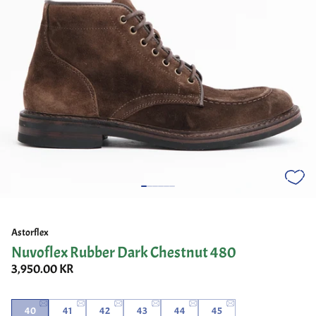
Astorflex
Nuvoflex Rubber Dark Chestnut 480
3,950.00 KR
40
41
42
43
44
45