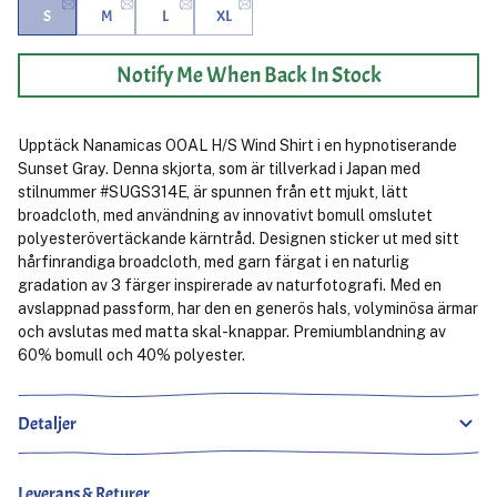
S
M
L
XL
Notify Me When Back In Stock
Upptäck Nanamicas OOAL H/S Wind Shirt i en hypnotiserande
Sunset Gray. Denna skjorta, som är tillverkad i Japan med
stilnummer #SUGS314E, är spunnen från ett mjukt, lätt
broadcloth, med användning av innovativt bomull omslutet
polyesterövertäckande kärntråd. Designen sticker ut med sitt
hårfinrandiga broadcloth, med garn färgat i en naturlig
gradation av 3 färger inspirerade av naturfotografi. Med en
avslappnad passform, har den en generös hals, volyminösa ärmar
och avslutas med matta skal-knappar. Premiumblandning av
60% bomull och 40% polyester.
Detaljer
Leverans & Returer