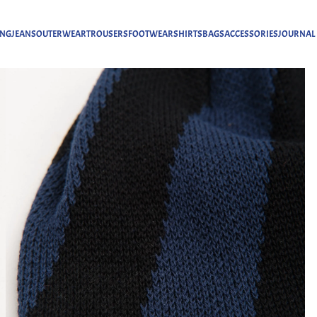
ING
JEANS
OUTERWEAR
TROUSERS
FOOTWEAR
SHIRTS
BAGS
ACCESSORIES
JOURNAL