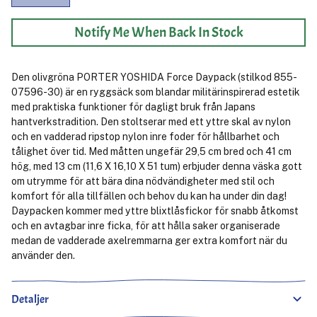
Notify Me When Back In Stock
Den olivgröna PORTER YOSHIDA Force Daypack (stilkod 855-
07596-30) är en ryggsäck som blandar militärinspirerad estetik
med praktiska funktioner för dagligt bruk från Japans
hantverkstradition. Den stoltserar med ett yttre skal av nylon
och en vadderad ripstop nylon inre foder för hållbarhet och
tålighet över tid. Med måtten ungefär 29,5 cm bred och 41 cm
hög, med 13 cm (11,6 X 16,10 X 51 tum) erbjuder denna väska gott
om utrymme för att bära dina nödvändigheter med stil och
komfort för alla tillfällen och behov du kan ha under din dag!
Daypacken kommer med yttre blixtlåsfickor för snabb åtkomst
och en avtagbar inre ficka, för att hålla saker organiserade
medan de vadderade axelremmarna ger extra komfort när du
använder den.
Detaljer