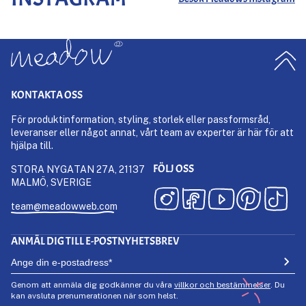
KONTAKTA OSS
För produktinformation, styling, storlek eller passformsråd,
leveranser eller något annat, vårt team av experter är här för att
hjälpa till.
FÖLJ OSS
STORA NYGATAN 27A, 21137
MALMÖ, SVERIGE
team@meadowweb.com
ANMÄL DIG TILL E-POSTNYHETSBREV
Genom att anmäla dig godkänner du våra
villkor och bestämmelser
. Du
kan avsluta prenumerationen när som helst.