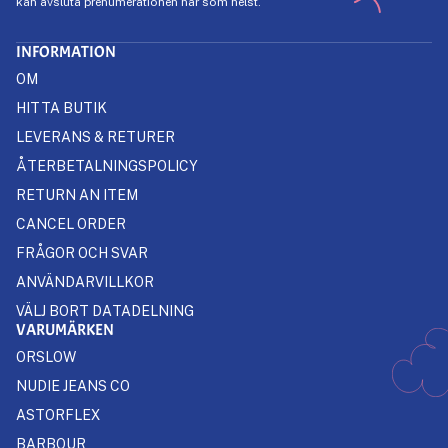
kan avsluta prenumerationen när som helst.
INFORMATION
OM
HITTA BUTIK
LEVERANS & RETURER
ÅTERBETALNINGSPOLICY
RETURN AN ITEM
CANCEL ORDER
FRÅGOR OCH SVAR
ANVÄNDARVILLKOR
VÄLJ BORT DATADELNING
VARUMÄRKEN
ORSLOW
NUDIE JEANS CO
ASTORFLEX
BARBOUR