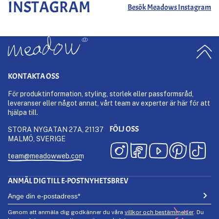
INSTAGRAM
Besök Meadows Instagram
KONTAKTA OSS
För produktinformation, styling, storlek eller passformsråd,
leveranser eller något annat, vårt team av experter är här för att
hjälpa till.
FÖLJ OSS
STORA NYGATAN 27A, 21137
MALMÖ, SVERIGE
team@meadowweb.com
ANMÄL DIG TILL E-POSTNYHETSBREV
Genom att anmäla dig godkänner du våra
villkor och bestämmelser
. Du