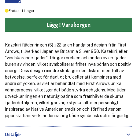
Endast
1
i lager
Lägg I Varukorgen
Kazekiri fjäder ringen (S) #22 är en handgjord design från First
Arrows, tillverkad i Japan av Britannia Silver 950. Kazekiri, eller
"vindskärande fjäder", fångar rörelsen och andan av en fjäder
buren av vinden, vilket symboliserar frihet, nya början och positiv
energi. Dess design i mindre skala gör den diskret men full av
betydelse, perfekt för dagligt bruk eller att kombinera med
andra smycken. Silvret är behandlat med First Arrows unika
värmeprocess, vilket ger det både styrka och glans. Med tiden
utvecklar ringen en naturlig patina som framhäver de skurna
fjäderdetaljerna, vilket gör varje stycke alltmer personligt.
Inspirerad av Native American tradition och förfinad genom
japanskt hantverk, är denna ring både symbolisk och mångsidig.
Detaljer