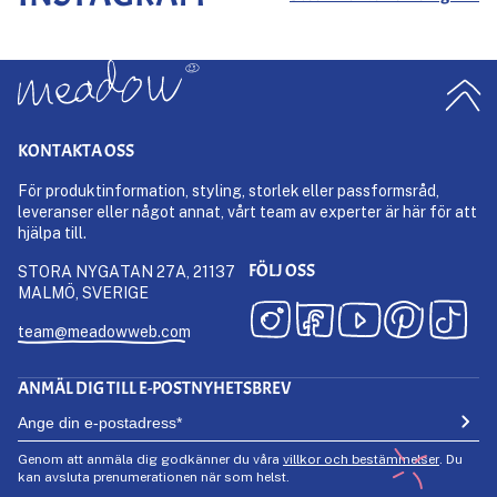
KONTAKTA OSS
För produktinformation, styling, storlek eller passformsråd,
leveranser eller något annat, vårt team av experter är här för att
hjälpa till.
FÖLJ OSS
STORA NYGATAN 27A, 21137
MALMÖ, SVERIGE
team@meadowweb.com
ANMÄL DIG TILL E-POSTNYHETSBREV
Genom att anmäla dig godkänner du våra
villkor och bestämmelser
. Du
kan avsluta prenumerationen när som helst.