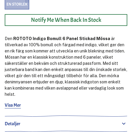
EN STORLEK
Notify Me When Back In Stock
Den
ROTOTO Indigo Bomull 6 Panel Stickad Mössa
är
tillverkad av 100% bomull och färgad med indigo, vilket ger den
en rik färg som kommer att utveckla en unik blekning med tiden.
Mössan har en klassisk konstruktion med 6 paneler, vilket
säkerställer en bekväm och strukturerad passform. Med sitt
justerbara band kan den enkelt anpassas till din önskade storlek,
vilket gör den till ett mångsidigt tillbehör för alla. Den mörka
denimnyansen erbjuder en djup, klassisk indigoton som enkelt
kan kombineras med vilken avslappnad eller vardaglig look som
helst.
Visa Mer
Denna mössa kombinerar stil och funktion, utformad för att
erbjuda både komfort och hållbarhet. Dess andningsbara
bomullstyg säkerställer att den förblir lätt och bekväm även i
Detaljer
varmare väder, medan indigofärgningsprocessen säkerställer att
varje mössa får sin egen distinkta karaktär när den åldras. Den