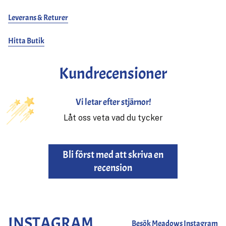
minimalistiska designen på denna mössa lyfts av dess klassiska
Leverans & Returer
passform och premiumkonstruktion, vilket gör den till ett måste i
varje garderob.
Hitta Butik
Kundrecensioner
Vi letar efter stjärnor!
Låt oss veta vad du tycker
Bli först med att skriva en
recension
INSTAGRAM
Besök Meadows Instagram