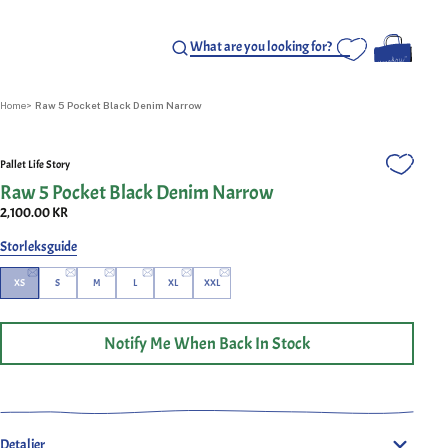
Home
Raw 5 Pocket Black Denim Narrow
Pallet Life Story
Raw 5 Pocket Black Denim Narrow
2,100.00 KR
Storleksguide
XS
S
M
L
XL
XXL
Notify Me When Back In Stock
Raw 5 Pocket Black Denim Narrow från Pallet Life Story.
Klassiska jeans tillverkade av ett tvättat 15 oz osanforiserat
denim. Detta är en smal passform med en något högre midja och
en lätt avsmalning från knäet och nedåt. Färgade, vävda, skurna
Detaljer