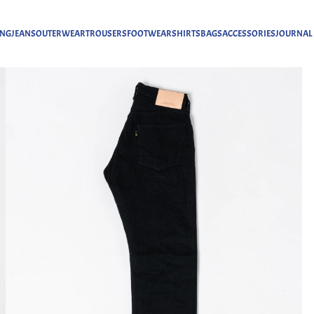
ING
JEANS
OUTERWEAR
TROUSERS
FOOTWEAR
SHIRTS
BAGS
ACCESSORIES
JOURNAL