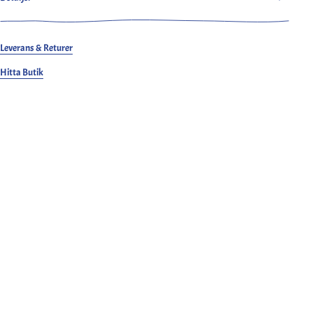
och sydda i Kojima, Japan.
Ludjero är 179 cm lång, smalbyggd och bär en S.
Leverans & Returer
Hitta Butik