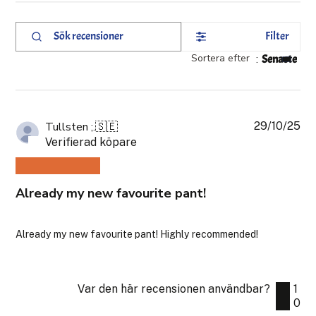
Filter
Sök
recensioner
Sortera efter
:
Senaste
29/10/25
Pub
Tullsten ;.
🇸🇪
Verifierad köpare
Already my new favourite pant!
Already my new favourite pant! Highly recommended!
Var den här recensionen användbar?
1
0