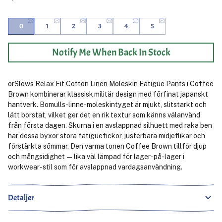
0
1
2
3
4
5
Notify Me When Back In Stock
orSlows Relax Fit Cotton Linen Moleskin Fatigue Pants i Coffee
Brown kombinerar klassisk militär design med förfinat japanskt
hantverk. Bomulls-linne-moleskintyget är mjukt, slitstarkt och
lätt borstat, vilket ger det en rik textur som känns välanvänd
från första dagen. Skurna i en avslappnad silhuett med raka ben
har dessa byxor stora fatiguefickor, justerbara midjeflikar och
förstärkta sömmar. Den varma tonen Coffee Brown tillför djup
och mångsidighet — lika väl lämpad för lager-på-lager i
workwear-stil som för avslappnad vardagsanvändning.
Detaljer