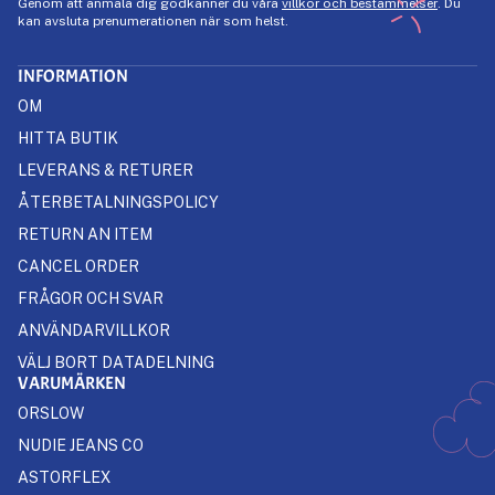
Genom att anmäla dig godkänner du våra
villkor och bestämmelser
. Du
kan avsluta prenumerationen när som helst.
INFORMATION
OM
HITTA BUTIK
LEVERANS & RETURER
ÅTERBETALNINGSPOLICY
RETURN AN ITEM
CANCEL ORDER
FRÅGOR OCH SVAR
ANVÄNDARVILLKOR
VÄLJ BORT DATADELNING
VARUMÄRKEN
ORSLOW
NUDIE JEANS CO
ASTORFLEX