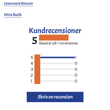
Leverans & Returer
Hitta Butik
Kundrecensioner
5
Baserat på 1 recensioner
5
1
4
0
3
0
2
0
1
0
Skriv en recension