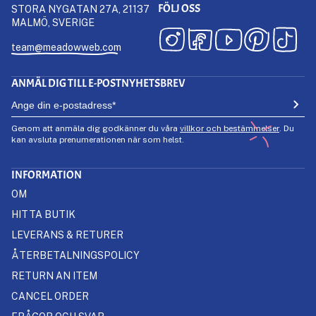
FÖLJ OSS
STORA NYGATAN 27A, 21137
MALMÖ, SVERIGE
team@meadowweb.com
ANMÄL DIG TILL E-POSTNYHETSBREV
Genom att anmäla dig godkänner du våra
villkor och bestämmelser
. Du
kan avsluta prenumerationen när som helst.
INFORMATION
OM
HITTA BUTIK
LEVERANS & RETURER
ÅTERBETALNINGSPOLICY
RETURN AN ITEM
CANCEL ORDER