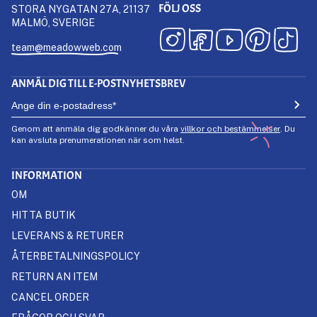
FÖLJ OSS
STORA NYGATAN 27A, 21137
MALMÖ, SVERIGE
team@meadowweb.com
ANMÄL DIG TILL E-POSTNYHETSBREV
Genom att anmäla dig godkänner du våra
villkor och bestämmelser
. Du
kan avsluta prenumerationen när som helst.
INFORMATION
OM
HITTA BUTIK
LEVERANS & RETURER
ÅTERBETALNINGSPOLICY
RETURN AN ITEM
CANCEL ORDER