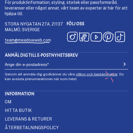
För produktinformation, styling, storlek eller passformsråd,
leveranser eller något annat, vårt team av experter är här för att
hjälpa till.
FÖLJ OSS
STORA NYGATAN 27A, 21137
MALMÖ, SVERIGE
team@meadowweb.com
ANMÄL DIG TILL E-POSTNYHETSBREV
Genom att anmäla dig godkänner du våra
villkor och bestämmelser
. Du
kan avsluta prenumerationen när som helst.
INFORMATION
OM
HITTA BUTIK
LEVERANS & RETURER
ÅTERBETALNINGSPOLICY