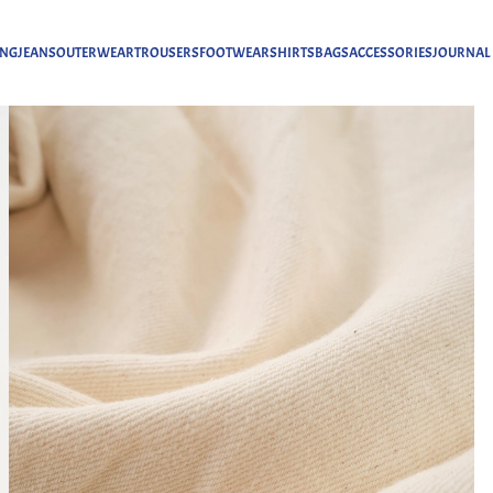
ING
JEANS
OUTERWEAR
TROUSERS
FOOTWEAR
SHIRTS
BAGS
ACCESSORIES
JOURNAL