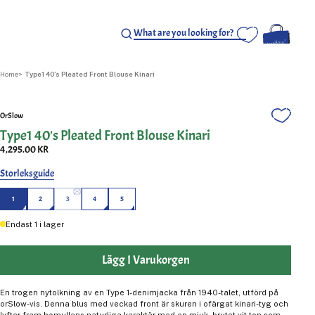
Home
Type1 40's Pleated Front Blouse Kinari
OrSlow
Type1 40's Pleated Front Blouse Kinari
4,295.00 KR
Storleksguide
1
2
3
4
5
Endast
1
i lager
Lägg I Varukorgen
En trogen nytolkning av en Type 1-denimjacka från 1940-talet, utförd på
orSlow-vis. Denna blus med veckad front är skuren i ofärgat kinari-tyg och
lyfter fram bomullens naturliga karaktär med en mjuk, brutet vit ton som