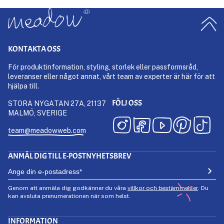
KONTAKTA OSS
För produktinformation, styling, storlek eller passformsråd,
leveranser eller något annat, vårt team av experter är här för att
hjälpa till.
FÖLJ OSS
STORA NYGATAN 27A, 21137
MALMÖ, SVERIGE
team@meadowweb.com
ANMÄL DIG TILL E-POSTNYHETSBREV
Genom att anmäla dig godkänner du våra
villkor och bestämmelser
. Du
kan avsluta prenumerationen när som helst.
INFORMATION