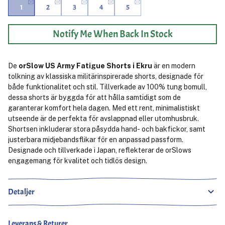
1
2
3
4
5
Notify Me When Back In Stock
De
orSlow US Army Fatigue Shorts i Ekru
är en modern
tolkning av klassiska militärinspirerade shorts, designade för
både funktionalitet och stil. Tillverkade av 100% tung bomull,
dessa shorts är byggda för att hålla samtidigt som de
garanterar komfort hela dagen. Med ett rent, minimalistiskt
utseende är de perfekta för avslappnad eller utomhusbruk.
Shortsen inkluderar stora påsydda hand- och bakfickor, samt
justerbara midjebandsflikar för en anpassad passform.
Designade och tillverkade i Japan, reflekterar de orSlows
engagemang för kvalitet och tidlös design.
Detaljer
Leverans & Returer