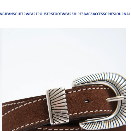
ING
JEANS
OUTERWEAR
TROUSERS
FOOTWEAR
SHIRTS
BAGS
ACCESSORIES
JOURNAL