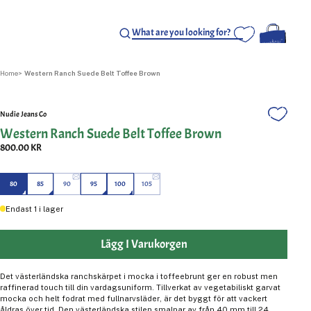
Home
Western Ranch Suede Belt Toffee Brown
Nudie Jeans Co
Western Ranch Suede Belt Toffee Brown
800.00 KR
80
85
90
95
100
105
Endast
1
i lager
Lägg I Varukorgen
Det västerländska ranchskärpet i mocka i toffeebrunt ger en robust men
raffinerad touch till din vardagsuniform. Tillverkat av vegetabiliskt garvat
mocka och helt fodrat med fullnarvsläder, är det byggt för att vackert
åldras över tid. Den västerländska stilen smalnar av från 40 mm till 24