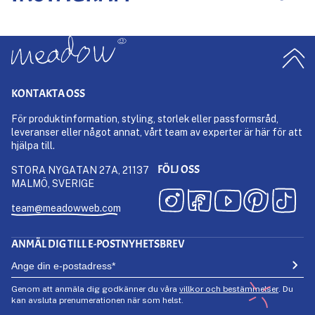
KONTAKTA OSS
För produktinformation, styling, storlek eller passformsråd,
leveranser eller något annat, vårt team av experter är här för att
hjälpa till.
FÖLJ OSS
STORA NYGATAN 27A, 21137
MALMÖ, SVERIGE
team@meadowweb.com
ANMÄL DIG TILL E-POSTNYHETSBREV
Genom att anmäla dig godkänner du våra
villkor och bestämmelser
. Du
kan avsluta prenumerationen när som helst.