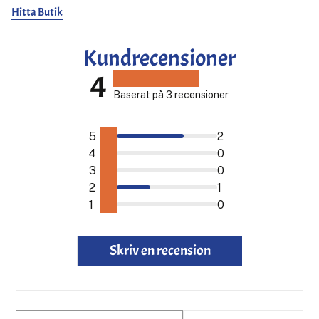
Hitta Butik
Kundrecensioner
4
Baserat på 3 recensioner
5
2
4
0
3
0
2
1
1
0
Skriv en recension