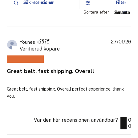
Filter
Sök
recensioner
Sortera efter
:
Senaste
27/01/26
Pub
Younes K.
🇧🇪
Verifierad köpare
Great belt, fast shipping. Overall
Great belt, fast shipping. Overall perfect experience, thank
you.
Var den här recensionen användbar?
0
0