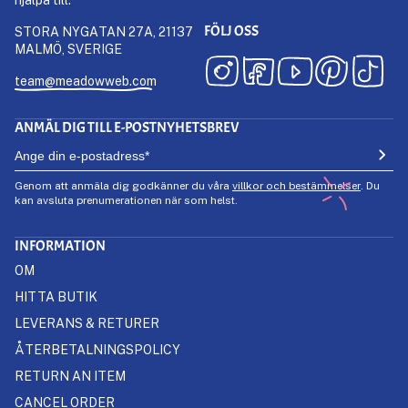
FÖLJ OSS
STORA NYGATAN 27A, 21137
MALMÖ, SVERIGE
team@meadowweb.com
ANMÄL DIG TILL E-POSTNYHETSBREV
Genom att anmäla dig godkänner du våra
villkor och bestämmelser
. Du
kan avsluta prenumerationen när som helst.
INFORMATION
OM
HITTA BUTIK
LEVERANS & RETURER
ÅTERBETALNINGSPOLICY
RETURN AN ITEM
CANCEL ORDER