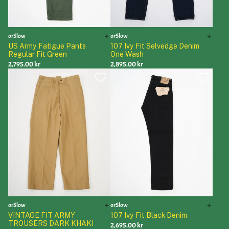
orSlow
orSlow
US Army Fatigue Pants
107 Ivy Fit Selvedge Denim
Regular Fit Green
One Wash
2,795.00 kr
2,895.00 kr
orSlow
orSlow
VINTAGE FIT ARMY
107 Ivy Fit Black Denim
TROUSERS DARK KHAKI
2,695.00 kr