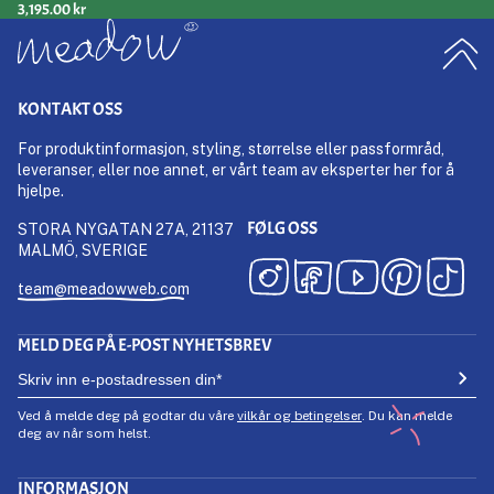
3,195.00 kr
KONTAKT OSS
For produktinformasjon, styling, størrelse eller passformråd,
leveranser, eller noe annet, er vårt team av eksperter her for å
hjelpe.
FØLG OSS
STORA NYGATAN 27A, 21137
MALMÖ, SVERIGE
team@meadowweb.com
MELD DEG PÅ E-POST NYHETSBREV
Ved å melde deg på godtar du våre
vilkår og betingelser
. Du kan melde
deg av når som helst.
INFORMASJON