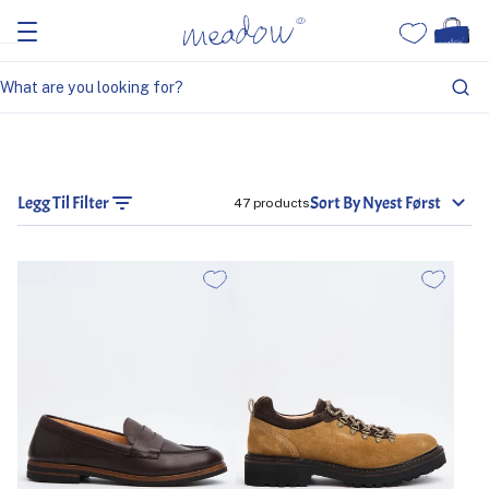
Legg Til Filter
Sort By Nyest Først
47 products