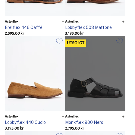
Astorflex
Astorflex
Erelflex 446 Caffé
Lobbyflex 503 Mattone
2,595.00 kr
3,195.00 kr
UTSOLGT
Astorflex
Astorflex
Lobbyflex 440 Cuoio
Monkflex 900 Nero
3,195.00 kr
2,795.00 kr