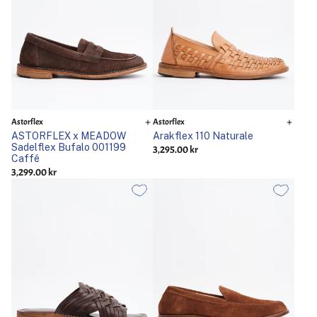
Astorflex
Astorflex
ASTORFLEX x MEADOW
Arakflex 110 Naturale
Sadelflex Bufalo 001199
3,295.00 kr
Caffé
3,299.00 kr