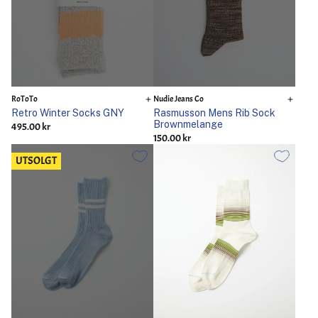
RoToTo
Nudie Jeans Co
Retro Winter Socks GNY
Rasmusson Mens Rib Sock
Brownmelange
495.00 kr
150.00 kr
UTSOLGT