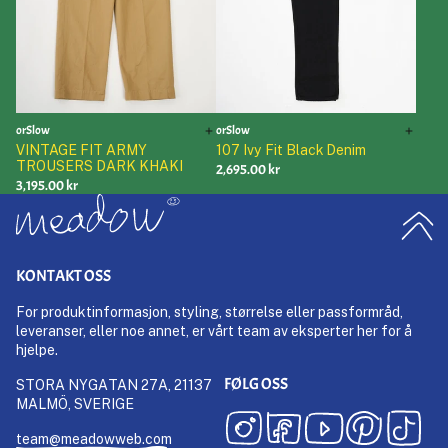
orSlow
orSlow
VINTAGE FIT ARMY
107 Ivy Fit Black Denim
TROUSERS DARK KHAKI
2,695.00 kr
3,195.00 kr
KONTAKT OSS
For produktinformasjon, styling, størrelse eller passformråd,
leveranser, eller noe annet, er vårt team av eksperter her for å
hjelpe.
FØLG OSS
STORA NYGATAN 27A, 21137
MALMÖ, SVERIGE
team@meadowweb.com