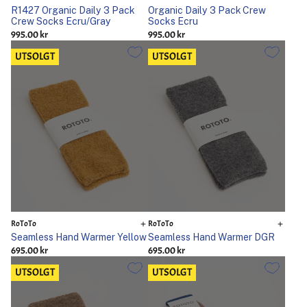
R1427 Organic Daily 3 Pack
Organic Daily 3 Pack Crew
Crew Socks Ecru/Gray
Socks Ecru
995.00 kr
995.00 kr
UTSOLGT
UTSOLGT
RoToTo
RoToTo
Seamless Hand Warmer Yellow
Seamless Hand Warmer DGR
695.00 kr
695.00 kr
UTSOLGT
UTSOLGT