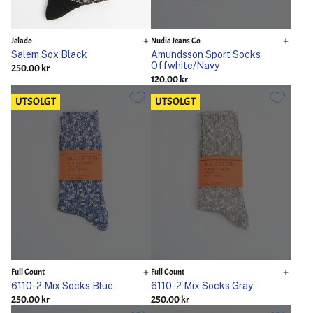
Jelado
Nudie Jeans Co
Salem Sox Black
Amundsson Sport Socks
Offwhite/Navy
250.00 kr
120.00 kr
UTSOLGT
UTSOLGT
Full Count
Full Count
6110-2 Mix Socks Blue
6110-2 Mix Socks Gray
250.00 kr
250.00 kr