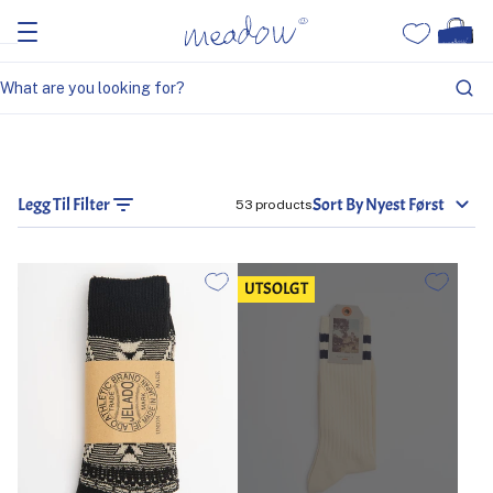
Legg Til Filter
Sort By Nyest Først
53 products
UTSOLGT