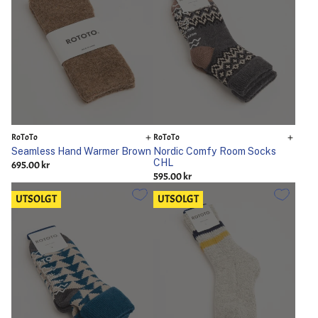
RoToTo
RoToTo
Seamless Hand Warmer Brown
Nordic Comfy Room Socks
CHL
695.00 kr
595.00 kr
UTSOLGT
UTSOLGT