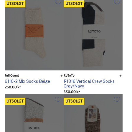
UTSOLGT
UTSOLGT
Full Count
RoToTo
6110-2 Mix Socks Beige
R1316 Vertical Crew Socks
Gray/Navy
250.00 kr
350.00 kr
UTSOLGT
UTSOLGT