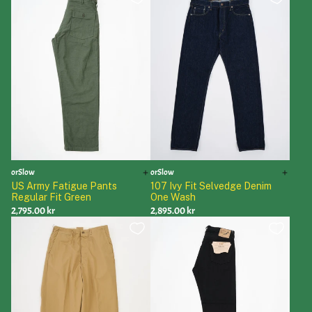
orSlow
orSlow
US Army Fatigue Pants
107 Ivy Fit Selvedge Denim
Regular Fit Green
One Wash
2,795.00 kr
2,895.00 kr