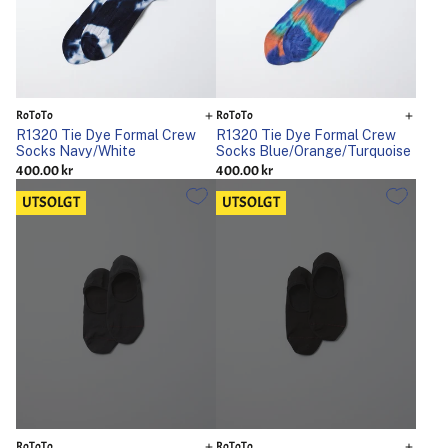
RoToTo
RoToTo
R1320 Tie Dye Formal Crew
R1320 Tie Dye Formal Crew
Socks Navy/White
Socks Blue/Orange/Turquoise
400.00 kr
400.00 kr
UTSOLGT
UTSOLGT
RoToTo
RoToTo