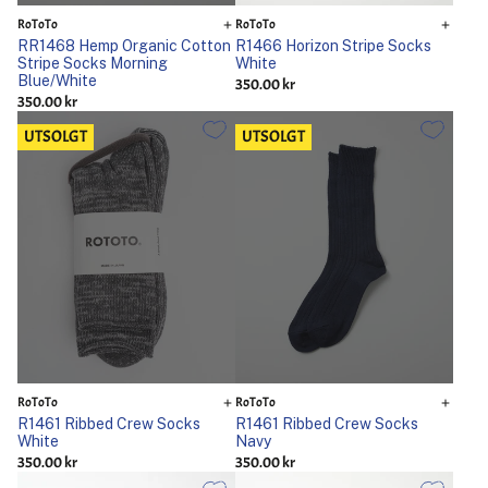
RoToTo
RoToTo
RR1468 Hemp Organic Cotton
R1466 Horizon Stripe Socks
Stripe Socks Morning
White
Blue/White
350.00 kr
350.00 kr
UTSOLGT
UTSOLGT
RoToTo
RoToTo
R1461 Ribbed Crew Socks
R1461 Ribbed Crew Socks
White
Navy
350.00 kr
350.00 kr