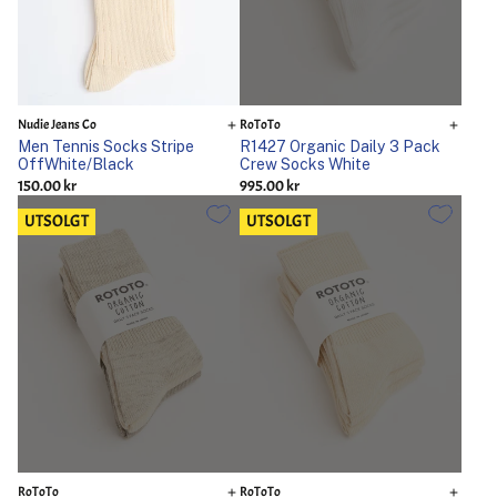
Nudie Jeans Co
RoToTo
Men Tennis Socks Stripe
R1427 Organic Daily 3 Pack
OffWhite/Black
Crew Socks White
150.00 kr
995.00 kr
UTSOLGT
UTSOLGT
RoToTo
RoToTo