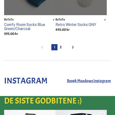
RoToTo
RoToTo
Comfy Room Socks Blue
Retro Winter Socks GNY
Green/Charcoal
495.00 kr
595.00 kr
1
2
INSTAGRAM
Besøk Meadows Instagram
DE SISTE GODBITENE :)