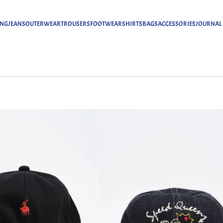
ING
JEANS
OUTERWEAR
TROUSERS
FOOTWEAR
SHIRTS
BAGS
ACCESSORIES
JOURNAL