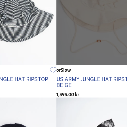
orSlow
1
1
0
1
NGLE HAT RIPSTOP
US ARMY JUNGLE HAT RIPS
BEIGE
1,595.00 kr