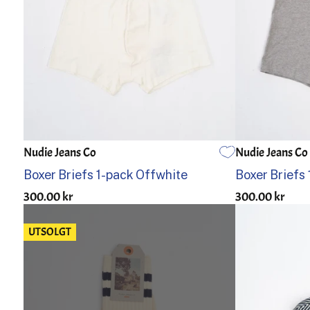
Nudie Jeans Co
Nudie Jeans Co
S
M
L
S
M
Boxer Briefs 1-pack Offwhite
Boxer Briefs
300.00 kr
300.00 kr
UTSOLGT