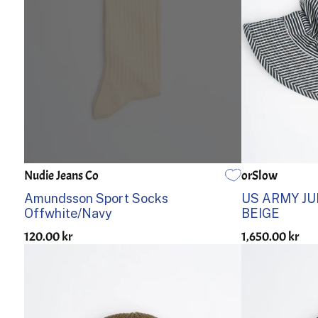
Nudie Jeans Co
orSlow
ÉN STØRRELSE
0
0
Amundsson Sport Socks
US ARMY JU
Offwhite/Navy
BEIGE
120.00 kr
1,650.00 kr