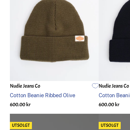
Nudie Jeans Co
Nudie Jeans Co
EN STØRRELSE
EN STØRRELSE
Cotton Beanie Ribbed Olive
Cotton Beani
600.00 kr
600.00 kr
UTSOLGT
UTSOLGT