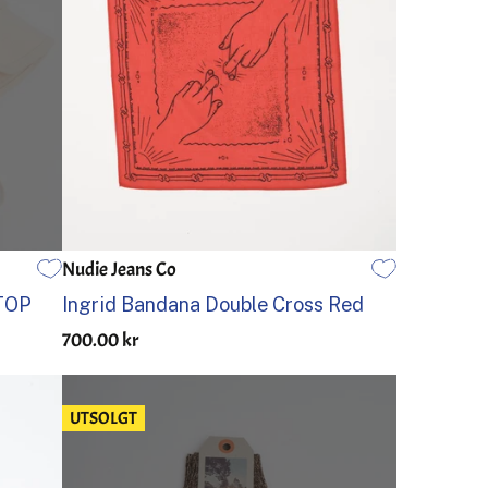
Nudie Jeans Co
EN STØRRELSE
TOP
Ingrid Bandana Double Cross Red
700.00 kr
UTSOLGT