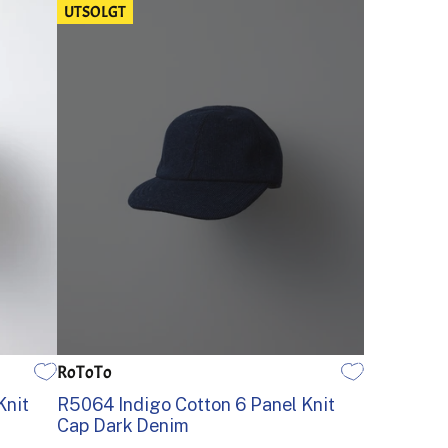
UTSOLGT
RoToTo
EN STØRRELSE
Knit
R5064 Indigo Cotton 6 Panel Knit
Cap Dark Denim