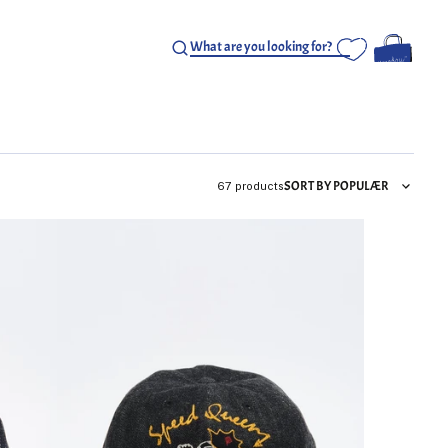
SORT BY POPULÆR
67 products