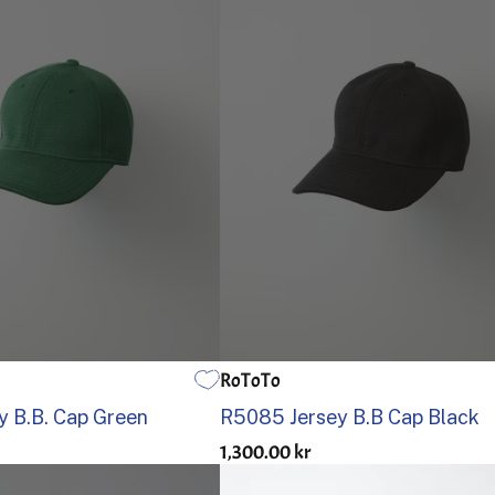
RoToTo
EN STØRRELSE
 B.B. Cap Green
R5085 Jersey B.B Cap Black
1,300.00 kr