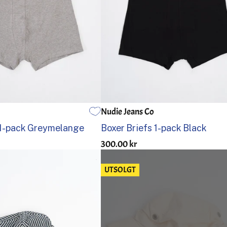
Nudie Jeans Co
L
S
M
L
XL
 1-pack Greymelange
Boxer Briefs 1-pack Black
300.00 kr
UTSOLGT