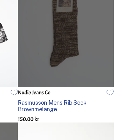
Nudie Jeans Co
ÉN STØRRELSE
Rasmusson Mens Rib Sock
Brownmelange
150.00 kr