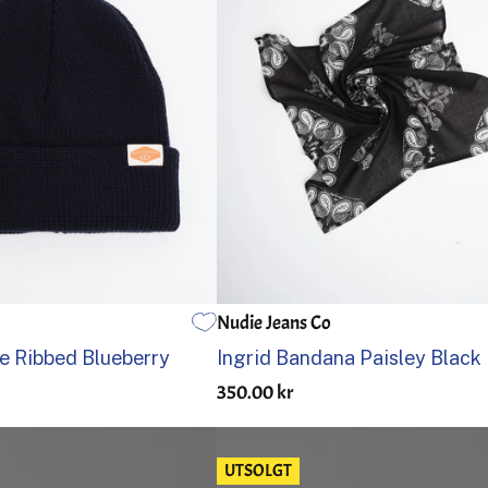
Nudie Jeans Co
ÉN STØRRELSE
e Ribbed Blueberry
Ingrid Bandana Paisley Black
350.00 kr
UTSOLGT