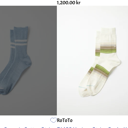
1,200.00 kr
RoToTo
STOR
LITEN
MIDDELS
STOR