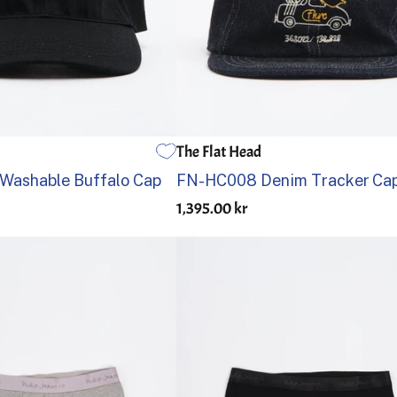
The Flat Head
EN STØRRELSE
ashable Buffalo Cap
FN-HC008 Denim Tracker Cap
1,395.00 kr