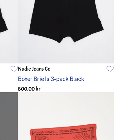
Nudie Jeans Co
S
M
L
XL
Boxer Briefs 3-pack Black
800.00 kr