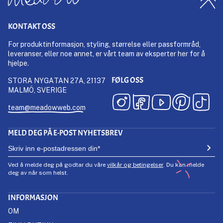
KONTAKT OSS
For produktinformasjon, styling, størrelse eller passformråd,
leveranser, eller noe annet, er vårt team av eksperter her for å
hjelpe.
FØLG OSS
STORA NYGATAN 27A, 21137
MALMÖ, SVERIGE
team@meadowweb.com
MELD DEG PÅ E-POST NYHETSBREV
Ved å melde deg på godtar du våre
vilkår og betingelser
. Du kan melde
deg av når som helst.
INFORMASJON
OM