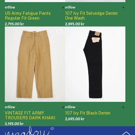
orSlow
orSlow
US Army Fatigue Pants
107 Ivy Fit Selvedge Denim
Regular Fit Green
One Wash
2,795.00 kr
2,895.00 kr
orSlow
orSlow
VINTAGE FIT ARMY
107 Ivy Fit Black Denim
TROUSERS DARK KHAKI
2,695.00 kr
3,195.00 kr