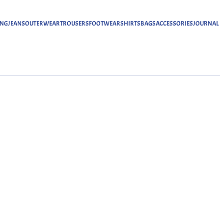
ING
JEANS
OUTERWEAR
TROUSERS
FOOTWEAR
SHIRTS
BAGS
ACCESSORIES
JOURNAL