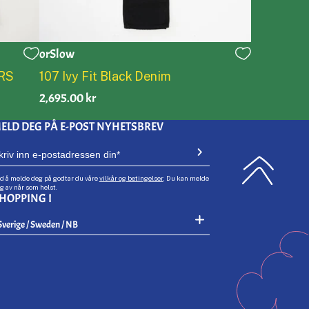
orSlow
0
1
2
3
4
5
RS
107 Ivy Fit Black Denim
2,695.00 kr
ELD DEG PÅ E-POST NYHETSBREV
d å melde deg på godtar du våre
vilkår og betingelser
. Du kan melde
g av når som helst.
HOPPING I
Select Your Region:
Sverige / Sweden / NB