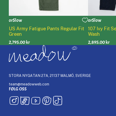
orSlow
orSlow
0
1
2
3
4
5
0
1
US Army Fatigue Pants Regular Fit
107 Ivy Fit 
Green
Wash
2,795.00 kr
2,895.00 kr
STORA NYGATAN 27A, 21137 MALMÖ, SVERIGE
team@meadowweb.com
FØLG OSS