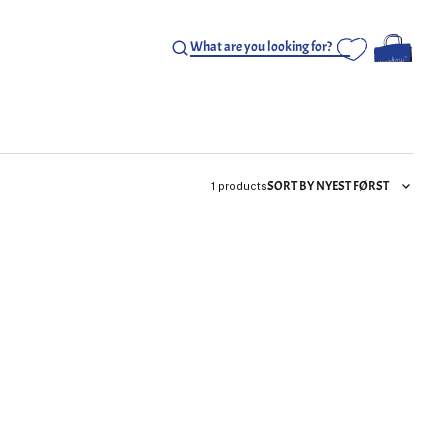
SORT BY NYEST FØRST
1 products