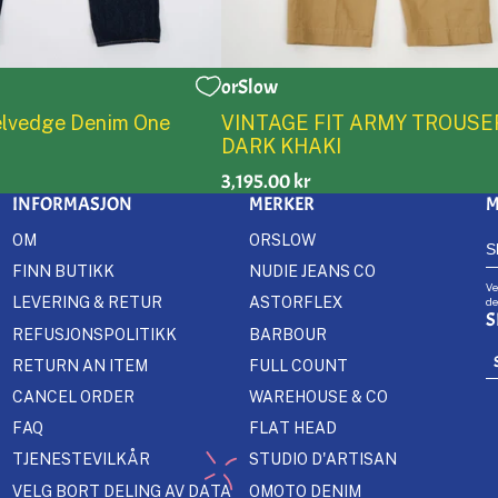
orSlow
2
3
4
5
0
1
2
3
4
5
Selvedge Denim One
VINTAGE FIT ARMY TROUSE
DARK KHAKI
3,195.00 kr
INFORMASJON
MERKER
M
OM
ORSLOW
FINN BUTIKK
NUDIE JEANS CO
Ve
LEVERING & RETUR
ASTORFLEX
de
S
REFUSJONSPOLITIKK
BARBOUR
RETURN AN ITEM
FULL COUNT
CANCEL ORDER
WAREHOUSE & CO
FAQ
FLAT HEAD
TJENESTEVILKÅR
STUDIO D'ARTISAN
VELG BORT DELING AV DATA
OMOTO DENIM