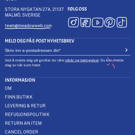
FØLG OSS
STORA NYGATAN 27A, 21137
MALMÖ, SVERIGE
team@meadowweb.com
MELD DEG PÅ E-POST NYHETSBREV
Ved å melde deg på godtar du våre
vilkår og betingelser
. Du kan melde
deg av når som helst.
INFORMASJON
OM
FINN BUTIKK
LEVERING & RETUR
REFUSJONSPOLITIKK
RETURN AN ITEM
CANCEL ORDER