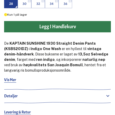
28
30
32
34
36
Kun
1
på lager
Legg I Handlekurv
De
KAPTAIN SUNSHINE 1930 Straight Denim Pants
(KSBS201DZ)
i
Indigo One Wash
er en hyllest til
vintage
denim-håndverk
. Disse buksene er laget av
13,5oz Selvedge
denim
, farget med
ren indigo
, og inkorporerer
naturlig nep
ved bruk av
høykvalitets San Joaquin Bomull
, hentet fra et
langvarig ris bomullsproduksjonsområde.
Vis Mer
Denimen er vevd med
lav spenning
på en gammel vevemaskin,
en langsom og bevisst prosess som gir stoffet en unik,
ujevn
tekstur
som fanger essensen av
1940-tallets denimtopp
.
Detaljer
Når du bruker og vasker disse buksene, vil
fargen og
karakteren fordypes
, noe som resulterer i et virkelig personlig
utseende som utvikler seg over tid.
Levering & Retur