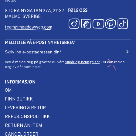
FØLG OSS
STORA NYGATAN 27A, 21137
MALMÖ, SVERIGE
team@meadowweb.com
MELD DEG PÅ E-POST NYHETSBREV
Ved å melde deg på godtar du våre
vilkår og betingelser
. Du kan melde
deg av når som helst.
INFORMASJON
OM
FINN BUTIKK
LEVERING & RETUR
REFUSJONSPOLITIKK
RETURN AN ITEM
CANCEL ORDER