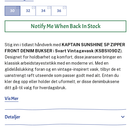
30
32
34
36
Notify Me When Back In Stock
Stig inn i tidløst håndverk med
KAPTAIN SUNSHINE 5P ZIPPER
FRONT DENIM BUKSER
i
Svart Vintagevask
(
KSBS109DZ
).
Designet for holdbarhet og komfort, disse jeansene bringer en
klassisk arbeidstøyestetikk med en moderne vri. Med en
glidelåslukking foran og en vintage-inspirert vask, tilbyr de et
uanstrengt røft utseende som passer godt med alt. Enten du
kler deg opp eller holder det uformelt, er disse denimbuksene
ditt gå-til valg for hverdagsbruk.
Vis Mer
Detaljer