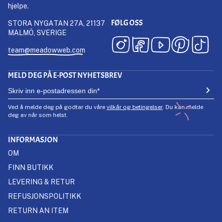
hjelpe.
FØLG OSS
STORA NYGATAN 27A, 21137
MALMÖ, SVERIGE
team@meadowweb.com
MELD DEG PÅ E-POST NYHETSBREV
Ved å melde deg på godtar du våre
vilkår og betingelser
. Du kan melde
deg av når som helst.
INFORMASJON
OM
FINN BUTIKK
LEVERING & RETUR
REFUSJONSPOLITIKK
RETURN AN ITEM