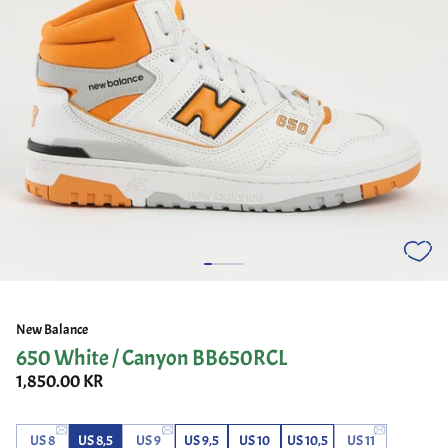
New Balance
650 White / Canyon BB650RCL
1,850.00 KR
US 8
US 8,5
US 9
US 9,5
US 10
US 10,5
US 11