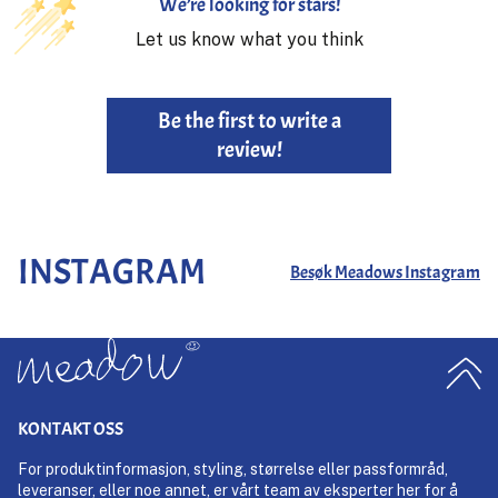
We’re looking for stars!
hviler overdelen elegant på en trefarget gummisåle
som har en opphøyet sidevegg og en vevd hælkappe.
Let us know what you think
Skoen fremstår med et utseende som er klar til å bli
brukt, og tilbyr en subtil nyfortolkning av støpt
skumkonstruksjon.
Be the first to write a
Merkevarens kjente N-logo pryder sidene stolt og viser
review!
New Balances langvarige arv. Videre pynter diverse
NB-ikonografi punkter på mellomsålen, tungen og
hælen for de klassiske avsluttende detaljene.
INSTAGRAM
Besøk Meadows Instagram
KONTAKT OSS
For produktinformasjon, styling, størrelse eller passformråd,
leveranser, eller noe annet, er vårt team av eksperter her for å