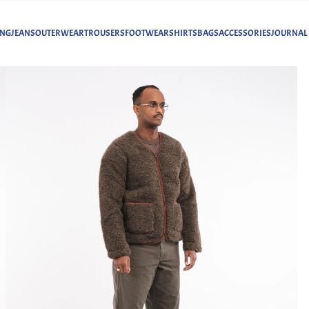
ING
JEANS
OUTERWEAR
TROUSERS
FOOTWEAR
SHIRTS
BAGS
ACCESSORIES
JOURNAL