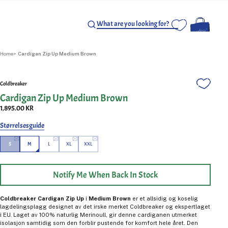
Home
Cardigan Zip Up Medium Brown
Coldbreaker
Cardigan Zip Up Medium Brown
1,895.00 KR
Størrelsesguide
S
M
L
XL
XXL
Notify Me When Back In Stock
Coldbreaker Cardigan Zip Up
i
Medium Brown
er et allsidig og koselig
lagdelingsplagg designet av det irske merket Coldbreaker og ekspertlaget
i EU. Laget av 100% naturlig Merinoull, gir denne cardiganen utmerket
isolasjon samtidig som den forblir pustende for komfort hele året. Den