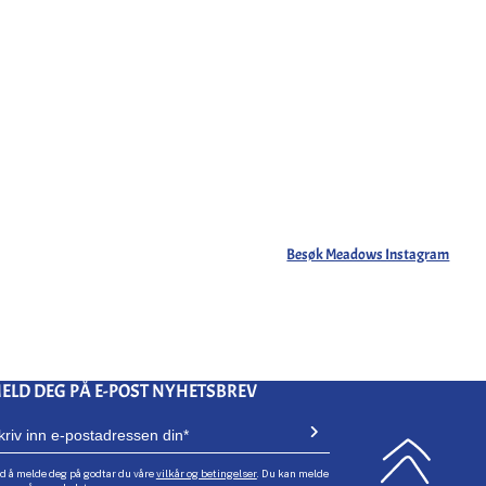
Besøk Meadows Instagram
ELD DEG PÅ E-POST NYHETSBREV
d å melde deg på godtar du våre
vilkår og betingelser
. Du kan melde