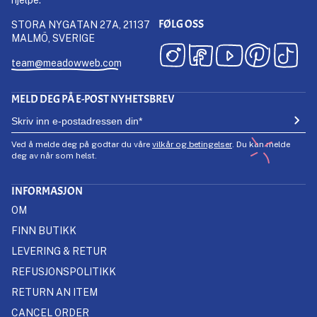
FØLG OSS
STORA NYGATAN 27A, 21137
MALMÖ, SVERIGE
team@meadowweb.com
MELD DEG PÅ E-POST NYHETSBREV
Ved å melde deg på godtar du våre
vilkår og betingelser
. Du kan melde
deg av når som helst.
INFORMASJON
OM
FINN BUTIKK
LEVERING & RETUR
REFUSJONSPOLITIKK
RETURN AN ITEM
CANCEL ORDER