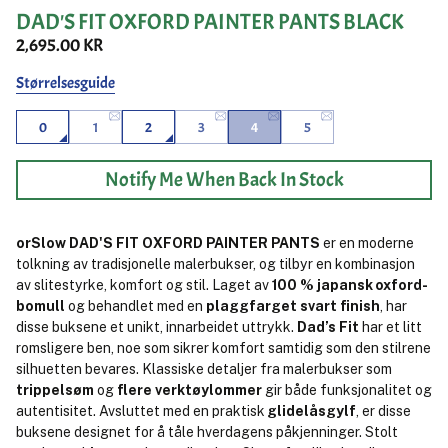
DAD'S FIT OXFORD PAINTER PANTS BLACK
2,695.00 KR
Størrelsesguide
0
1
2
3
4
5
Notify Me When Back In Stock
orSlow DAD'S FIT OXFORD PAINTER PANTS
er en moderne
tolkning av tradisjonelle malerbukser, og tilbyr en kombinasjon
av slitestyrke, komfort og stil. Laget av
100 % japansk oxford-
bomull
og behandlet med en
plaggfarget svart finish
, har
disse buksene et unikt, innarbeidet uttrykk.
Dad’s Fit
har et litt
romsligere ben, noe som sikrer komfort samtidig som den stilrene
silhuetten bevares. Klassiske detaljer fra malerbukser som
trippelsøm
og
flere verktøylommer
gir både funksjonalitet og
autentisitet. Avsluttet med en praktisk
glidelåsgylf
, er disse
buksene designet for å tåle hverdagens påkjenninger. Stolt