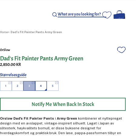
Home
Dad's Fit Painter Pants Army Green
OrSlow
Dad's Fit Painter Pants Army Green
2,850.00 KR
Størrelsesguide
1
2
3
4
5
Notify Me When Back In Stock
Orslow Dad's Fit Painter Pants
i
Army Green
kombinerer et nyttepreget
design med en avslappet, vintage-inspirert silhuett. Laget i Japan av
slitesterk, høykvalitets bomull, er disse buksene designet for
hverdagskomfort og praktisk bruk. Den løse, pappa-passformen tilbyr en