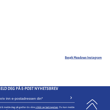
Besøk Meadows Instagram
ELD DEG PÅ E-POST NYHETSBREV
d å melde deg på godtar du våre
vilkår og betingelser
. Du kan melde